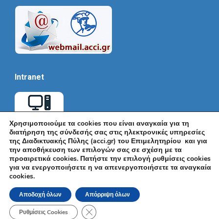
Intranet
Χρησιμοποιούμε τα cookies που είναι αναγκαία για τη
διατήρηση της σύνδεσής σας στις ηλεκτρονικές υπηρεσίες
της Διαδικτυακής Πύλης (acci.gr) του Επιμελητηρίου και για
την αποθήκευση των επιλογών σας σε σχέση με τα
προαιρετικά cookies. Πατήστε την επιλογή ρυθμίσεις cookies
για να ενεργοποιήσετε η να απενεργοποιήσετε τα αναγκαία
cookies.
© Εμπορικό και Βιομηχανικό Επιμελητήριο Αθηνών 2026 |
Ακαδημίας 7, ΤΚ: 10671, Αθήνα, Τηλ: +30 210 3604815, e-mail:
Αποδοχή όλων
Απόρριψη όλων
info@acci.gr
Όροι Χρήσης
|
Πολιτική Ασφάλειας
|
Πολιτική Απορρήτου
|
Δήλωση
Κλείσιμο του Cookie banner για το GDPR
Προσβασιμότητας
Ρυθμίσεις Cookies