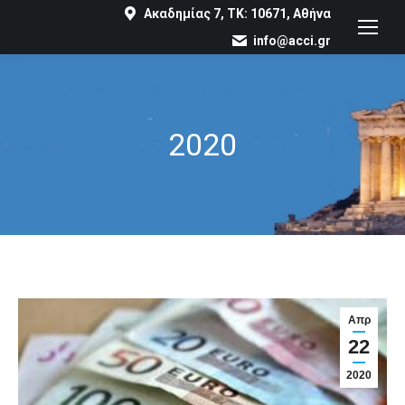
Ακαδημίας 7, ΤΚ: 10671, Αθήνα
info@acci.gr
2020
You are here:
Απρ
22
2020