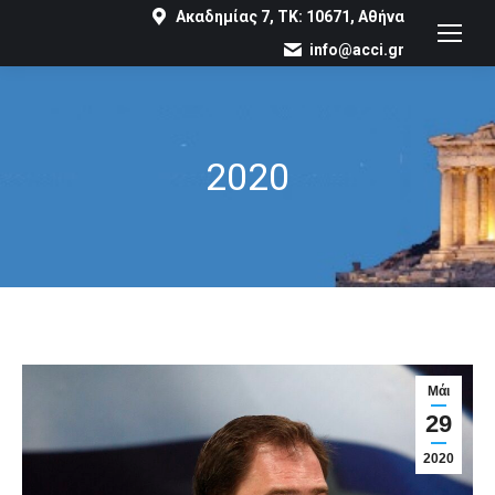
Ακαδημίας 7, ΤΚ: 10671, Αθήνα
info@acci.gr
2020
You are here:
Μάι
29
2020