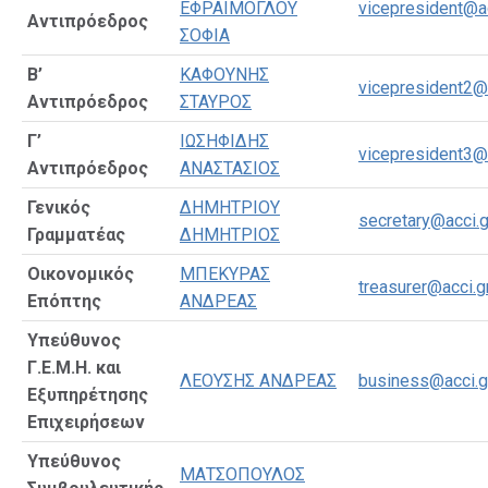
ΕΦΡΑΙΜΟΓΛΟΥ
vicepresident@ac
Αντιπρόεδρος
ΣΟΦΙΑ
Β’
ΚΑΦΟΥΝΗΣ
vicepresident2@
Αντιπρόεδρος
ΣΤΑΥΡΟΣ
Γ’
ΙΩΣΗΦΙΔΗΣ
vicepresident3@
Αντιπρόεδρος
ΑΝΑΣΤΑΣΙΟΣ
Γενικός
ΔΗΜΗΤΡΙΟΥ
secretary@acci.g
Γραμματέας
ΔΗΜΗΤΡΙΟΣ
Οικονομικός
ΜΠΕΚΥΡΑΣ
treasurer@acci.g
Επόπτης
ΑΝΔΡΕΑΣ
Υπεύθυνος
Γ.Ε.Μ.Η. και
ΛΕΟΥΣΗΣ ΑΝΔΡΕΑΣ
business@acci.g
Εξυπηρέτησης
Επιχειρήσεων
Υπεύθυνος
ΜΑΤΣΟΠΟΥΛΟΣ