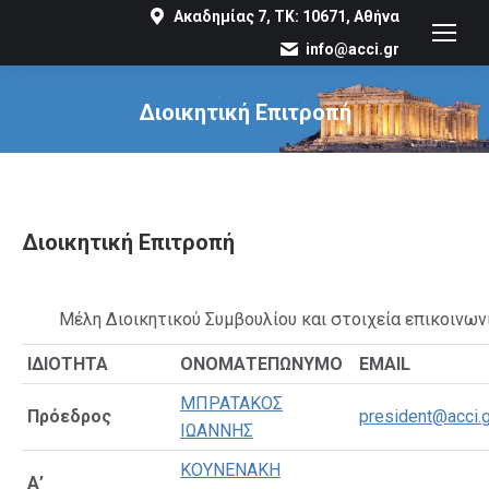
Ακαδημίας 7, ΤΚ: 10671, Αθήνα
info@acci.gr
Διοικητική Επιτροπή
You are here:
Διοικητική Επιτροπή
Μέλη Διοικητικού Συμβουλίου και στοιχεία επικοινων
ΙΔΙΟΤΗΤΑ
ΟΝΟΜΑΤΕΠΩΝΥΜΟ
EMAIL
ΜΠΡΑΤΑΚΟΣ
Πρόεδρος
president@acci.g
ΙΩΑΝΝΗΣ
ΚΟΥΝΕΝΑΚΗ
Α’