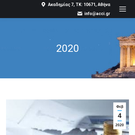
Ακαδημίας 7, ΤΚ: 10671, Αθήνα
info@acci.gr
2020
You are here:
Φεβ
4
2020