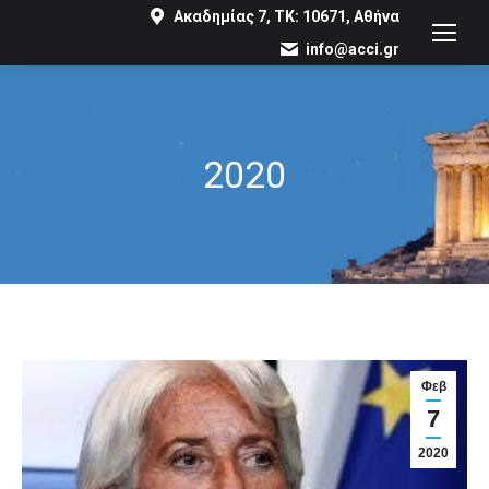
Ακαδημίας 7, ΤΚ: 10671, Αθήνα
info@acci.gr
2020
You are here:
Φεβ
7
2020