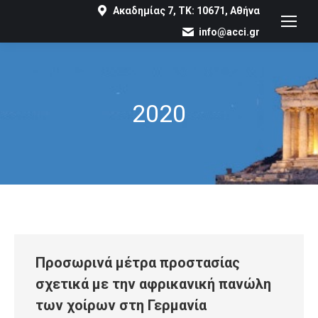
Ακαδημίας 7, ΤΚ: 10671, Αθήνα
info@acci.gr
2020
You are here:
Προσωρινά µέτρα προστασίας
σχετικά µε την αφρικανική πανώλη
των χοίρων στη Γερµανία