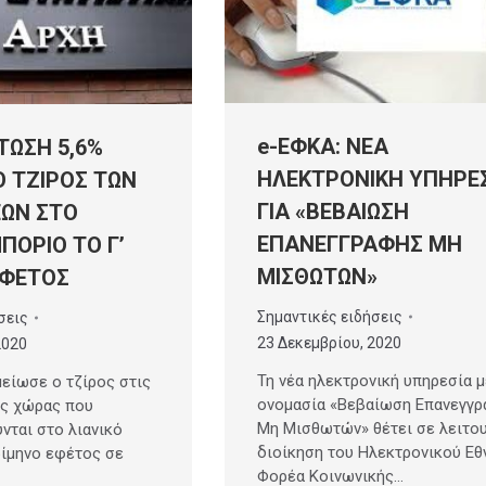
e-ΕΦΚΑ: ΝΕΑ
ΤΩΣΗ 5,6%
ΗΛΕΚΤΡΟΝΙΚΗ ΥΠΗΡΕ
Ο ΤΖΙΡΟΣ ΤΩΝ
ΓΙΑ «ΒΕΒΑΙΩΣΗ
ΕΩΝ ΣΤΟ
ΕΠΑΝΕΓΓΡΑΦΗΣ ΜΗ
ΠΟΡΙΟ ΤΟ Γ’
ΜΙΣΘΩΤΩΝ»
ΕΦΕΤΟΣ
Σημαντικές ειδήσεις
σεις
23 Δεκεμβρίου, 2020
2020
Τη νέα ηλεκτρονική υπηρεσία μ
είωσε ο τζίρος στις
ονομασία «Βεβαίωση Επανεγγ
ης χώρας που
Μη Μισθωτών» θέτει σε λειτου
νται στο λιανικό
διοίκηση του Ηλεκτρονικού Εθ
ρίμηνο εφέτος σε
Φορέα Κοινωνικής…