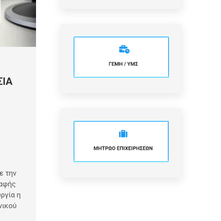
ΣΙΑ
ε την
ραφής
ργία η
νικού