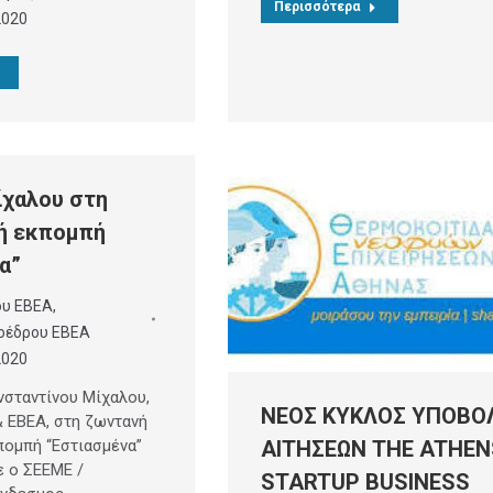
Περισσότερα
2020
ίχαλου στη
ή εκπομπή
α”
ου EBEA
,
οέδρου ΕΒΕΑ
2020
σταντίνου Μίχαλου,
ΝΕΟΣ ΚΥΚΛΟΣ ΥΠΟΒΟ
 ΕΒΕΑ, στη ζωντανή
πομπή “Εστιασμένα”
ΑΙΤΗΣΕΩΝ THE ATHEN
 ο ΣΕΕΜΕ /
STARTUP BUSINESS