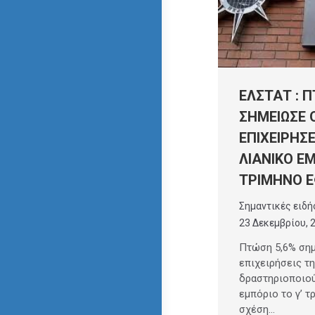
ΕΛΣΤΑΤ : Π
ΣΗΜΕΙΩΣΕ 
ΕΠΙΧΕΙΡΗΣ
ΛΙΑΝΙΚΟ ΕΜ
ΤΡΙΜΗΝΟ 
Σημαντικές ειδή
23 Δεκεμβρίου, 
Πτώση 5,6% σημ
επιχειρήσεις τ
δραστηριοποιού
εμπόριο το γ’ τ
σχέση…