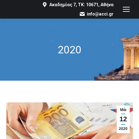
Ακαδημίας 7, ΤΚ: 10671, Αθήνα
info@acci.gr
2020
You are here:
Μάι
12
2020