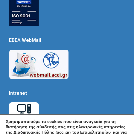
EBEA WebMail
Intranet
Χρησιμοποιούμε τα cookies που είναι αναγκαία για τη
διατήρηση της σύνδεσής σας στις ηλεκτρονικές υπηρεσίες
της Διαδικτυακής Πύλης (acci.gr) του Επιμελητηρίου και για