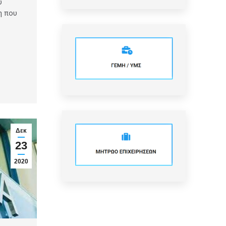
ύ
η που
Δεκ
23
2020