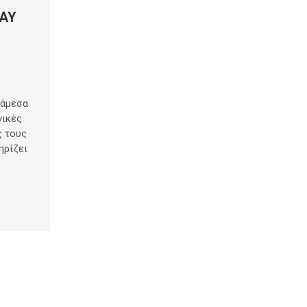
WAY
 άμεσα
νικές
ς τους
ηρίζει