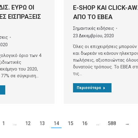
ΔΙΣ. ΕΥΡΩ ΟΙ
E-SHOP ΚΑΙ CLICK-A
ΕΣ ΕΙΣΠΡΑΞΕΙΣ
ΑΠΟ ΤΟ ΕΒΕΑ
Σημαντικές ειδήσεις
23 Δεκεμβρίου, 2020
σεις
2020
Όλες οι επιχειρήσεις μπορούν
και δωρεάν να κάνουν ηλεκτρο
ολογικό όριο των 4
πωλήσεις, αξιοποιώντας όλου
ξιδιωτικές
δυνατούς τρόπους. Το ΕΒΕΑ στ
δεκάμηνο του 2020,
τις…
 77% σε σύγκριση…
Περισσότερα
1
…
12
13
14
15
16
…
588
→