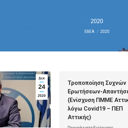
2020
You are here:
ΕΒΕΑ
2020
Δεκ
Τροποποίηση Συχνών
24
Ερωτήσεων-Απαντήσ
2020
(Ενίσχυση ΠΜΜΕ Αττι
λόγω Covid19 – ΠΕΠ
Αττικής)
Προγράμματα Ενίσχυσης