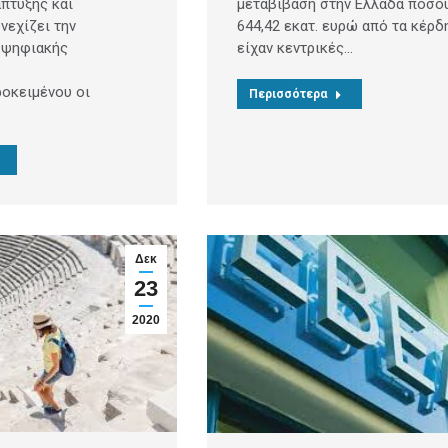
μεταβίβαση στην Ελλάδα ποσο
πτυξης και
644,42 εκατ. ευρώ από τα κέρδ
νεχίζει την
είχαν κεντρικές…
 ψηφιακής
οκειμένου οι
Περισσότερα
Δεκ
23
2020