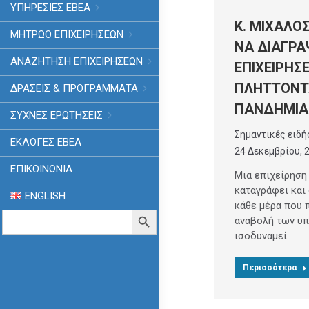
ΥΠΗΡΕΣΙΕΣ ΕΒΕΑ
Κ. ΜΙΧΑΛΟ
ΜΗΤΡΩΟ ΕΠΙΧΕΙΡΗΣΕΩΝ
ΝΑ ΔΙΑΓΡΑ
ΑΝΑΖΗΤΗΣΗ ΕΠΙΧΕΙΡΗΣΕΩΝ
ΕΠΙΧΕΙΡΗΣ
ΠΛΗΤΤΟΝΤ
ΔΡΑΣΕΙΣ & ΠΡΟΓΡΑΜΜΑΤΑ
ΠΑΝΔΗΜΙΑ
ΣΥΧΝΕΣ ΕΡΩΤΗΣΕΙΣ
Σημαντικές ειδή
ΕΚΛΟΓΈΣ ΕΒΕΑ
24 Δεκεμβρίου, 
ΕΠΙΚΟΙΝΩΝΙΑ
Μια επιχείρηση
καταγράφει και
ENGLISH
κάθε μέρα που π
Search
Search Button
αναβολή των υ
for:
ισοδυναμεί…
Περισσότερα