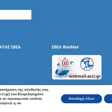
ΤΗΤΑΣ ΕΒΕΑ
EBEA WebMail
 διατήρηση της σύνδεσής σας
cci.gr) του Επιμελητηρίου
 τα προαιρετικά cookies.
Αποδοχή όλων
ικό και Βιομηχανικό Επιμελητήριο Αθηνών 2026 | Ακαδημίας 7, ΤΚ: 10671, Αθή
οιήσετε η να
Όροι Χρήσης
|
Πολιτική Ασφάλειας
|
Πολιτική Απορρήτου
|
Δή
Powered by KNOWLEDGE A.E.