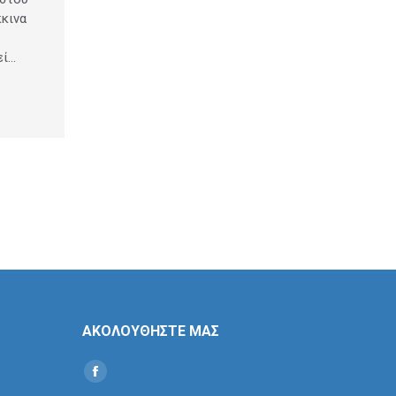
κκινα
εί…
ΑΚΟΛΟΥΘΗΣΤΕ ΜΑΣ
Find us on:
Social