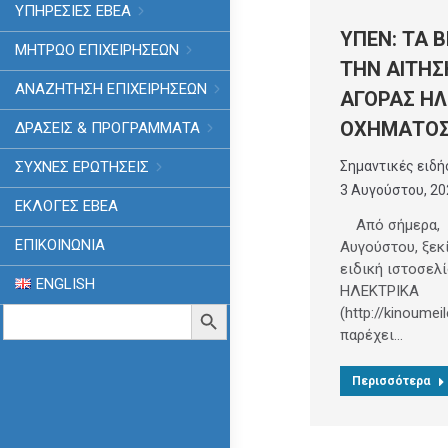
ΥΠΗΡΕΣΙΕΣ ΕΒΕΑ
ΥΠΕΝ: ΤΑ 
ΜΗΤΡΩΟ ΕΠΙΧΕΙΡΗΣΕΩΝ
ΤΗΝ ΑΙΤΗΣ
ΑΝΑΖΗΤΗΣΗ ΕΠΙΧΕΙΡΗΣΕΩΝ
ΑΓΟΡΑΣ ΗΛ
ΟΧΗΜΑΤΟ
ΔΡΑΣΕΙΣ & ΠΡΟΓΡΑΜΜΑΤΑ
Σημαντικές ειδή
ΣΥΧΝΕΣ ΕΡΩΤΗΣΕΙΣ
3 Αυγούστου, 20
ΕΚΛΟΓΈΣ ΕΒΕΑ
Από σήμερα, 
ΕΠΙΚΟΙΝΩΝΙΑ
Αυγούστου, ξεκ
ειδική ιστοσελ
ENGLISH
ΗΛΕΚΤΡΙΚΑ
Search
(http://kinoumeil
Search Button
for:
παρέχει…
Περισσότερα