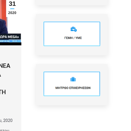
31
2020
ΝΕΑ
Α
ΤΗ
υ, 2020
ύστου