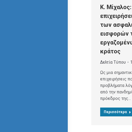
Κ. Μίχαλος:
επιχειρήσε
των ασφαλ
εισφορών 
εργαζομέν
κράτος
Δελτία Τύπου
Ως μια σημαντικ
επιχειρήσεις π
προβλήματα λό
από την πανδημί
πρόεδρος της…
Περισσότερα