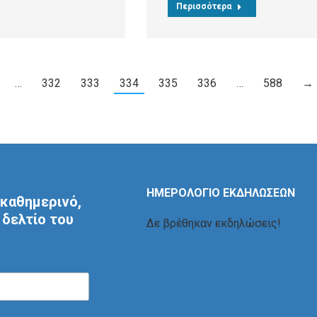
Περισσότερα
…
332
333
334
335
336
…
588
→
ΗΜΕΡΟΛΟΓΙΟ ΕΚΔΗΛΩΣΕΩΝ
καθημερινό,
δελτίο του
Δε βρέθηκαν εκδηλώσεις!