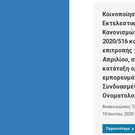
Κοινοποίη
Εκτελεστι
Κανονισμών
2020/516 κα
επιτροπής 
Απριλίου, 
κατάταξη 
εμπορευμά
Συνδυασμέ
Ονοματολο
Ανακοινώσεις Τ
10 Ιουνίου, 2020
Περισσότερα