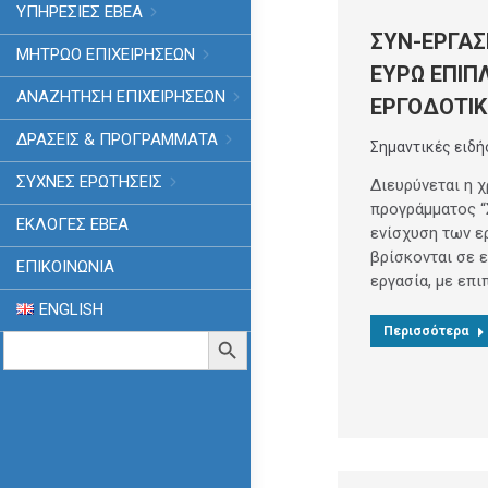
ΥΠΗΡΕΣΙΕΣ ΕΒΕΑ
ΣΥΝ-ΕΡΓΑΣΙ
ΜΗΤΡΩΟ ΕΠΙΧΕΙΡΗΣΕΩΝ
ΕΥΡΩ ΕΠΙΠΛ
ΑΝΑΖΗΤΗΣΗ ΕΠΙΧΕΙΡΗΣΕΩΝ
ΕΡΓΟΔΟΤΙΚ
ΔΡΑΣΕΙΣ & ΠΡΟΓΡΑΜΜΑΤΑ
Σημαντικές ειδή
ΣΥΧΝΕΣ ΕΡΩΤΗΣΕΙΣ
Διευρύνεται η 
προγράμματος “
ΕΚΛΟΓΈΣ ΕΒΕΑ
ενίσχυση των ε
βρίσκονται σε 
ΕΠΙΚΟΙΝΩΝΙΑ
εργασία, με επι
ENGLISH
Περισσότερα
Search
Search Button
for: