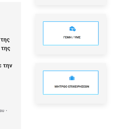
 της
 της
ε την
ου