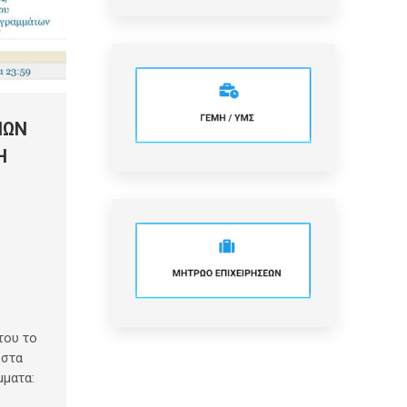
ΙΩΝ
Η
Ν
του το
 στα
ματα: