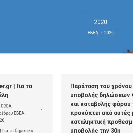
2020
You are here:
ΕΒΕΑ
2020
.gr | Για τα
Παράταση του χρόνου
έλη
υποβολής δηλώσεων
και καταβολής φόρου
υ ΕΒΕΑ
,
προκύπτει από αυτές 
οέδρου ΕΒΕΑ
020
καταληκτική προθεσμ
υποβολής την 30η
| Για τα δημοτικά