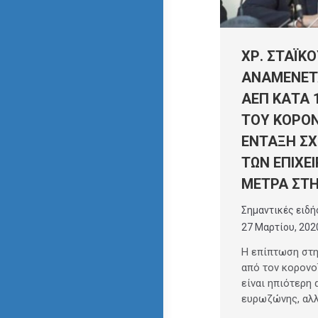
ΧΡ. ΣΤΑΪΚΟ
ΑΝΑΜΕΝΕΤΑ
ΑΕΠ ΚΑΤΑ 
ΤΟΥ ΚΟΡOΝ
ΕΝΤΑΞΗ Σ
ΤΩΝ ΕΠΙΧΕ
ΜΕΤΡΑ ΣΤΗ
Σημαντικές ειδή
27 Μαρτίου, 202
Η επίπτωση στη
από τον κορονο
είναι ηπιότερη
ευρωζώνης, αλ