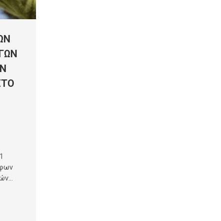
ΩΝ
ΓΩΝ
ΩΝ
ΣΤΟ
1
αφων
τών…