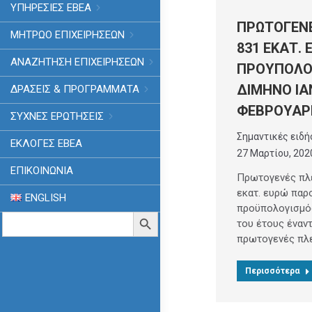
ΥΠΗΡΕΣΙΕΣ ΕΒΕΑ
ΠΡΩΤΟΓΕΝ
ΜΗΤΡΩΟ ΕΠΙΧΕΙΡΗΣΕΩΝ
831 ΕΚΑΤ.
ΑΝΑΖΗΤΗΣΗ ΕΠΙΧΕΙΡΗΣΕΩΝ
ΠΡΟΥΠΟΛΟ
ΔΙΜΗΝΟ ΙΑ
ΔΡΑΣΕΙΣ & ΠΡΟΓΡΑΜΜΑΤΑ
ΦΕΒΡΟΥΑΡΙ
ΣΥΧΝΕΣ ΕΡΩΤΗΣΕΙΣ
Σημαντικές ειδή
ΕΚΛΟΓΈΣ ΕΒΕΑ
27 Μαρτίου, 202
ΕΠΙΚΟΙΝΩΝΙΑ
Πρωτογενές πλ
εκατ. ευρώ παρ
ENGLISH
προϋπολογισμό
Search
Search Button
του έτους έναντ
for:
πρωτογενές πλ
Περισσότερα