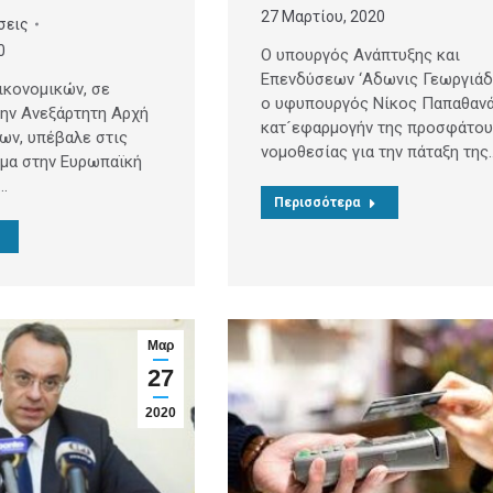
27 Μαρτίου, 2020
σεις
0
Ο υπουργός Ανάπτυξης και
Επενδύσεων ‘Αδωνις Γεωργιάδ
ικονομικών, σε
ο υφυπουργός Νίκος Παπαθανά
την Ανεξάρτητη Αρχή
κατ´εφαρμογήν της προσφάτου
ων, υπέβαλε στις
νομοθεσίας για την πάταξη της
ημα στην Ευρωπαϊκή
…
Περισσότερα
Μαρ
27
2020