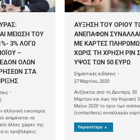
ΥΡΑΣ:
ΑΥΞΗΣΗ ΤΟΥ ΟΡΙΟΥ Τ
Ι ΜΕΙΩΣΗ ΤΟΥ
ΑΝΕΠΑΦΩΝ ΣΥΝΑΛΛΑ
1%- 3% ΛΟΓΩ
ΜΕ ΚΑΡΤΕΣ ΠΛΗΡΩΜ
ΟΪΟΥ –
ΧΩΡΙΣ ΤΗ ΧΡΗΣΗ ΡΙΝ 
ΧΕΔΟΝ ΟΛΩΝ
ΥΨΟΣ ΤΩΝ 50 ΕΥΡΩ
ΙΡΗΣΕΩΝ ΣΤΑ
Σημαντικές ειδήσεις
ΡΙΞΗΣ
27 Μαρτίου, 2020
Αυξάνεται από τη Δευτέρα, 30
σεις
Μαρτίου και έως την Κυριακή 3
0
Μαΐου 2020 το όριο των ανέπ
ν ελληνική οικονομία
(contactless) συναλλαγών καρ
ϊό αναμένεται να
 από άλλες χώρες της
Περισσότερα
λά οι προβλέψεις…