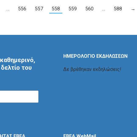
…
556
557
558
559
560
…
588
→
ΗΜΕΡΟΛΟΓΙΟ ΕΚΔΗΛΩΣΕΩΝ
καθημερινό,
δελτίο του
Δε βρέθηκαν εκδηλώσεις!
ΤΗΤΑΣ ΕΒΕΑ
EBEA WebMail