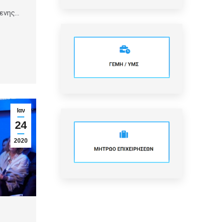
ενης…
Ιαν
24
2020