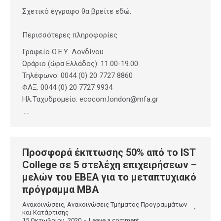
Σχετικό έγγραφο θα βρείτε εδώ.
Περισσότερες πληροφορίες
Γραφείο Ο.Ε.Υ. Λονδίνου
Ωράριο (ώρα Ελλάδος): 11.00-19.00
Τηλέφωνο: 0044 (0) 20 7727 8860
ΦΑΞ: 0044 (0) 20 7727 9934
Ηλ.Ταχυδρομείο: ecocom.london@mfa.gr
…..
Προσφορά έκπτωσης 50% από το IST
College σε 5 στελέχη επιχειρήσεων –
μελών του ΕΒΕΑ για το μεταπτυχιακό
πρόγραμμα ΜΒΑ
Ανακοινώσεις
,
Ανακοινώσεις Τμήματος Προγραμμάτων
και Κατάρτισης
15 Οκτωβρίου, 2020
Leave a comment