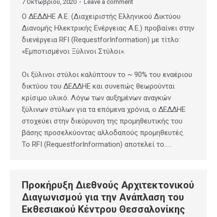
7 Οκτωβρίου, 2020
Leave a comment
Ο ΔΕΔΔΗΕ Α.Ε. (Διαχειριστής Ελληνικού Δικτύου
Διανομής Ηλεκτρικής Ενέργειας Α.Ε.) προβαίνει στην
διενέργεια RFI (RequestforInformation) με τίτλο:
«Εμποτισμένοι Ξύλινοι Στύλοι».
Οι ξύλινοι στύλοι καλύπτουν το ~ 90% του εναέριου
δικτύου του ΔΕΔΔΗΕ και συνεπώς θεωρούνται
κρίσιμο υλικό. Λόγω των αυξημένων αναγκών
ξύλινων στύλων για τα επόμενα χρόνια, ο ΔΕΔΔΗΕ
στοχεύει στην διεύρυνση της προμηθευτικής του
βάσης προσελκύοντας αλλοδαπούς προμηθευτές.
Το RFI (RequestforInformation) αποτελεί το…..
Προκήρυξη Διεθνούς Αρχιτεκτονικού
Διαγωνισμού για την Ανάπλαση του
Εκθεσιακού Κέντρου Θεσσαλονίκης