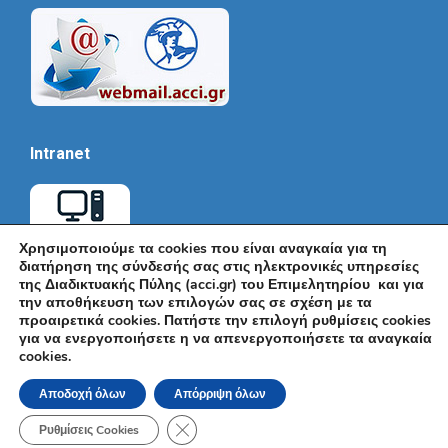
Intranet
Χρησιμοποιούμε τα cookies που είναι αναγκαία για τη
διατήρηση της σύνδεσής σας στις ηλεκτρονικές υπηρεσίες
της Διαδικτυακής Πύλης (acci.gr) του Επιμελητηρίου και για
την αποθήκευση των επιλογών σας σε σχέση με τα
προαιρετικά cookies. Πατήστε την επιλογή ρυθμίσεις cookies
για να ενεργοποιήσετε η να απενεργοποιήσετε τα αναγκαία
cookies.
© Εμπορικό και Βιομηχανικό Επιμελητήριο Αθηνών 2026 |
Ακαδημίας 7, ΤΚ: 10671, Αθήνα, Τηλ: +30 210 3604815, e-mail:
Αποδοχή όλων
Απόρριψη όλων
info@acci.gr
Όροι Χρήσης
|
Πολιτική Ασφάλειας
|
Πολιτική Απορρήτου
|
Δήλωση
Κλείσιμο του Cookie banner για το GDPR
Προσβασιμότητας
Ρυθμίσεις Cookies
Powered by KNOWLEDGE A.E.