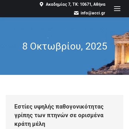
Ακαδημίας 7, ΤΚ: 10671, Αθήνα
info@acci.gr
8 Οκτωβρίου, 2025
You are here:
Εστίες υψηλής παθογονικότητας
γρίπης των πτηνών σε ορισμένα
κράτη μέλη