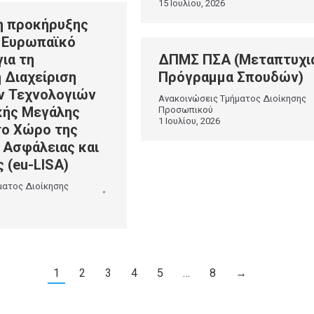
15 Ιουλίου, 2026
η προκήρυξης
 Ευρωπαϊκό
ια τη
ΔΠΜΣ ΠΣΑ (Μεταπτυχι
 Διαχείριση
Πρόγραμμα Σπουδών)
ν Τεχνολογιών
Ανακοινώσεις Τμήματος Διοίκησης
κής Μεγάλης
Προσωπικού
1 Ιουλίου, 2026
το Χώρο της
 Ασφάλειας και
 (eu-LISA)
ματος Διοίκησης
1
2
3
4
5
…
8
→