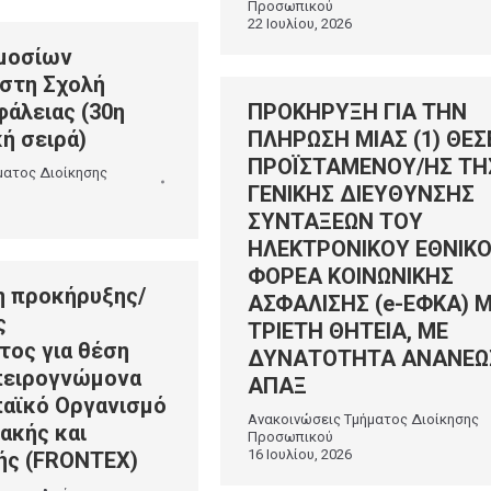
Προσωπικού
22 Ιουλίου, 2026
μοσίων
στη Σχολή
φάλειας (30η
ΠΡΟΚΗΡΥΞΗ ΓΙΑ ΤΗΝ
ή σειρά)
ΠΛΗΡΩΣΗ ΜΙΑΣ (1) ΘΕΣ
ΠΡΟΪΣΤΑΜΕΝΟΥ/ΗΣ ΤΗ
ματος Διοίκησης
ΓΕΝΙΚΗΣ ΔΙΕΥΘΥΝΣΗΣ
ΣΥΝΤΑΞΕΩΝ ΤOY
ΗΛΕΚΤΡΟΝΙΚΟΥ ΕΘΝΙΚ
ΦΟΡΕΑ ΚΟΙΝΩΝΙΚΗΣ
 προκήρυξης/
ΑΣΦΑΛΙΣΗΣ (e-ΕΦΚΑ) 
ς
ΤΡΙΕΤΗ ΘΗΤΕΙΑ, ΜΕ
τος για θέση
ΔΥΝΑΤΟΤΗΤΑ ΑΝΑΝΕΩ
πειρογνώμονα
ΑΠΑΞ
αϊκό Οργανισμό
Ανακοινώσεις Τμήματος Διοίκησης
ακής και
Προσωπικού
16 Ιουλίου, 2026
ής (FRΟΝΤΕΧ)