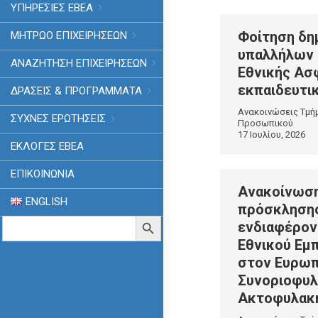
ΥΠΗΡΕΣΙΕΣ ΕΒΕΑ
Φοίτηση δη
ΜΗΤΡΩΟ ΕΠΙΧΕΙΡΗΣΕΩΝ
υπαλλήλων 
ΑΝΑΖΗΤΗΣΗ ΕΠΙΧΕΙΡΗΣΕΩΝ
Εθνικής Ασ
εκπαιδευτικ
ΔΡΑΣΕΙΣ & ΠΡΟΓΡΑΜΜΑΤΑ
Ανακοινώσεις Τμή
ΣΥΧΝΕΣ ΕΡΩΤΗΣΕΙΣ
Προσωπικού
17 Ιουλίου, 2026
ΕΚΛΟΓΈΣ ΕΒΕΑ
ΕΠΙΚΟΙΝΩΝΙΑ
Ανακοίνωση
ENGLISH
πρόσκληση
Search
Search Button
ενδιαφέρον
for:
Εθνικού Εμ
στον Ευρωπ
Συνοριοφυλ
Ακτοφυλακ