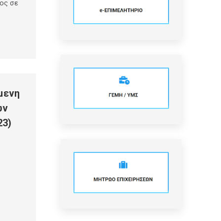
τος σε
μενη
ων
23)