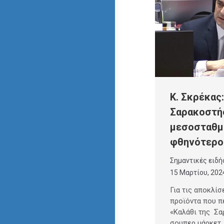
Κ. Σκρέκας:
Σαρακοστής
μεσοσταθμι
φθηνότερο
Σημαντικές ειδή
15 Μαρτίου, 202
Για τις αποκλίσ
προϊόντα που π
«Καλάθι της Σα
σουπερ μάρκετ