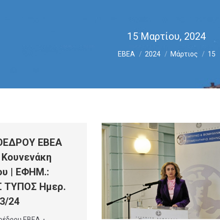
15 Μαρτίου, 2024
You are here:
ΕΒΕΑ
2024
Μάρτιος
15
ΟΕΔΡΟΥ ΕΒΕΑ
 Κουνενάκη
υ | ΕΦΗΜ.:
 ΤΥΠΟΣ Ημερ.
3/24
οέδρου ΕΒΕΑ