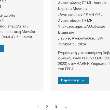
σεις
Ανακοινώσεις Γ.Ε.ΜΗ. Λοιπών
4
Νομικών Μορφών
,
Ανακοινώσεις Γ.Ε.ΜΗ. Ο.Ε.
,
ρώ ανήλθε
σό
Ανακοινώσεις Γ.Ε.ΜΗ.
που επέβαλε τον
Υποκαταστήματα Αλλοδαπών
Διυπηρεσιακή Μονάδα
Εταιρειών
ς (ΔΙΜΕΑ), σύμφωνα…
,
Γενικές Ανακοινώσεις ΓΕΜΗ
15 Μαρτίου, 2024
Ενημέρωση για επικείμενη βε
οφειλόμενων τελών ΓΕΜΗ (20
2023) στην ΑΑΔΕ Η Υπηρεσία 
του ΕΒΕΑ…
Περισσότερα
1
2
3
→