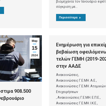
βιομηχανία τον Ιανουάριο εφέ
σύγκριση με…
Περισσότερα
Μαρ
Ενημέρωση για επικεί
15
βεβαίωση οφειλόμεν
2024
τελών ΓΕΜΗ (2019-20
στην ΑΑΔΕ
Ανακοινώσεις
,
Ανακοινώσεις Γ.Ε.ΜΗ. Α.Ε.
,
Ανακοινώσεις Γ.Ε.ΜΗ. Ατομικών
στιμα 908.500
Επιχειρήσεων
Φεβρουάριο
,
Ανακοινώσεις Γ.Ε.ΜΗ. Ε.Π.Ε.
,
Ανακοινώσεις Γ.Ε.ΜΗ. Ι.Κ.Ε.
,