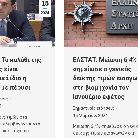
15
2024
ΕΛΣΤΑΤ: Μείωση 6,4%
 Το καλάθι της
σημείωσε ο γενικός
 είναι
δείκτης τιμών εισαγ
κά ίδιο η
στη βιομηχανία τον
 με πέρυσι
Ιανουάριο εφέτος
σεις
4
Σημαντικές ειδήσεις
15 Μαρτίου, 2024
εις τιμών στα
εριλαμβάνονται στο
Μείωση 6,4% σημείωσε ο γενι
ρακοστής» από
δείκτης τιμών εισαγωγών στη
…