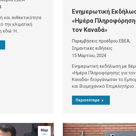
4
Ενημερωτική Εκδήλω
γή και ανθεκτικότητα
«Ημέρα Πληροφόρησης
ό την κλιματική
τον Καναδά»
η εδώ. Η…
Παρεμβάσεις προέδρου ΕΒΕΑ
,
Σημαντικές ειδήσεις
15 Μαρτίου, 2024
Ενημερωτική εκδήλωση με θέμ
«Ημέρα Πληροφόρησης για τον
Καναδά» διοργάνωσαν το Εμπο
και Βιομηχανικό Επιμελητήριο
Περισσότερα
Μαρ