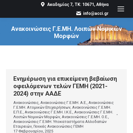
Ακαδημίας 7, ΤΚ: 10671, Αθήνα
info@acci.gr
Ανακοινώσεις Γ.Ε.ΜΗ. Λοιπών Νομικών
Μορφών
You are here:
Ενημέρωση για επικείμενη βεβαίωση
οφειλόμενων τελών ΓΕΜΗ (2021-
2024) στην ΑΑΔΕ
Ανακοινώσεις
,
Ανακοινώσεις Γ.Ε.ΜΗ. Α.Ε.
,
Ανακοινώσεις
Γ.Ε.ΜΗ. Ατομικών Επιχειρήσεων
,
Ανακοινώσεις Γ.Ε.ΜΗ.
Ε.Π.Ε.
,
Ανακοινώσεις Γ.Ε.ΜΗ. Ι.Κ.Ε.
,
Ανακοινώσεις Γ.Ε.ΜΗ.
Λοιπών Νομικών Μορφών
,
Ανακοινώσεις Γ.Ε.ΜΗ. Ο.Ε.
,
Ανακοινώσεις Γ.Ε.ΜΗ. Υποκαταστήματα Αλλοδαπών
Εταιρειών
,
Γενικές Ανακοινώσεις ΓΕΜΗ
17 Φεβρουαρίου, 2025