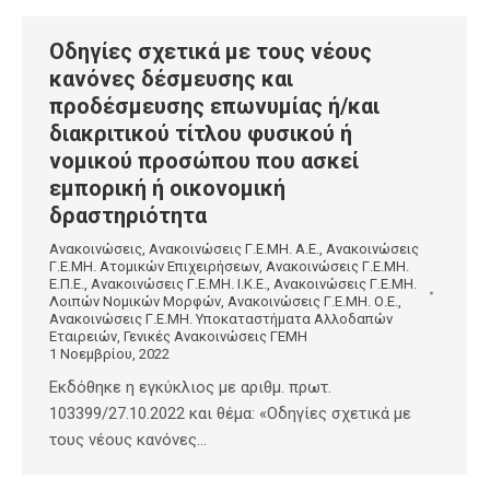
Οδηγίες σχετικά με τους νέους
κανόνες δέσμευσης και
προδέσμευσης επωνυμίας ή/και
διακριτικού τίτλου φυσικού ή
νομικού προσώπου που ασκεί
εμπορική ή οικονομική
δραστηριότητα
Ανακοινώσεις
,
Ανακοινώσεις Γ.Ε.ΜΗ. Α.Ε.
,
Ανακοινώσεις
Γ.Ε.ΜΗ. Ατομικών Επιχειρήσεων
,
Ανακοινώσεις Γ.Ε.ΜΗ.
Ε.Π.Ε.
,
Ανακοινώσεις Γ.Ε.ΜΗ. Ι.Κ.Ε.
,
Ανακοινώσεις Γ.Ε.ΜΗ.
Λοιπών Νομικών Μορφών
,
Ανακοινώσεις Γ.Ε.ΜΗ. Ο.Ε.
,
Ανακοινώσεις Γ.Ε.ΜΗ. Υποκαταστήματα Αλλοδαπών
Εταιρειών
,
Γενικές Ανακοινώσεις ΓΕΜΗ
1 Νοεμβρίου, 2022
Εκδόθηκε η εγκύκλιος με αριθμ. πρωτ.
103399/27.10.2022 και θέμα: «Οδηγίες σχετικά με
τους νέους κανόνες…