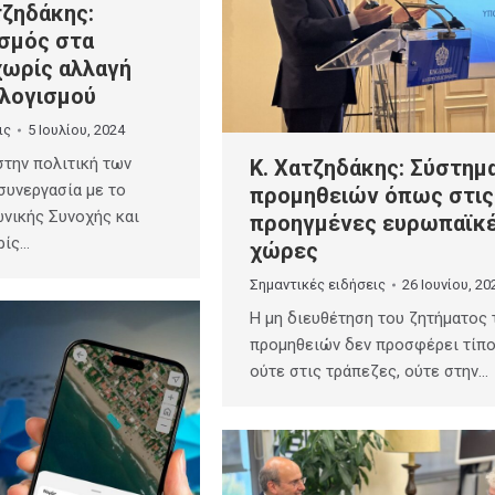
ζηδάκης:
σμός στα
χωρίς αλλαγή
λογισμού
ις
5 Ιουλίου, 2024
την πολιτική των
Κ. Χατζηδάκης: Σύστημ
συνεργασία με το
προμηθειών όπως στις
νικής Συνοχής και
προηγμένες ευρωπαϊκ
ρίς…
χώρες
Σημαντικές ειδήσεις
26 Ιουνίου, 20
Η μη διευθέτηση του ζητήματος
προμηθειών δεν προσφέρει τίπ
ούτε στις τράπεζες, ούτε στην…