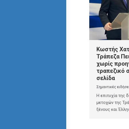
Κωστής Χατ
Τράπεζα Πει
χωρίς προη
τραπεζικό 
σελίδα
Σημαντικές ειδήσε
Η επιτυχία της 
μετοχών της Τρ
ξένους και Έλλη