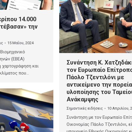
ρίπου 14.000
ατέβασαν» την
ις
15 Μαΐου, 2024
 Βιομηχανικό
θηνών (ΕΒΕΑ)
Συνάντηση Κ. Χατζηδάκ
η χαρτογράφηση και
τον Ευρωπαίο Επίτροπ
κλίματος που…
Πάολο Τζεντιλόνι με
αντικείμενο την πορεία
υλοποίησης του Ταμείο
Ανάκαμψης
Σημαντικές ειδήσεις
10 Απριλίου, 
Συνάντηση με τον Ευρωπαίο Επί
Οικονομίας Πάολο Τζεντιλόνι, ε
υπουργείο Εθνικής Οικονομίας κ