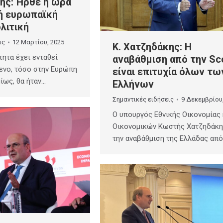
ης: Ήρθε η ώρα
νή ευρωπαϊκή
λιτική
ις
12 Μαρτίου, 2025
Κ. Χατζηδάκης: Η
τητα έχει ενταθεί
αναβάθμιση από την Sc
ενο, τόσο στην Ευρώπη
είναι επιτυχία όλων τω
ίως, θα ήταν…
Ελλήνων
Σημαντικές ειδήσεις
9 Δεκεμβρίου
Ο υπουργός Εθνικής Οικονομίας 
Οικονομικών Κωστής Χατζηδάκη
την αναβάθμιση της Ελλάδας από