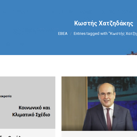
Κωστής Χατζηδάκης
You are here:
ΕΒΕΑ
Entries tagged with "Κωστής Χατζ