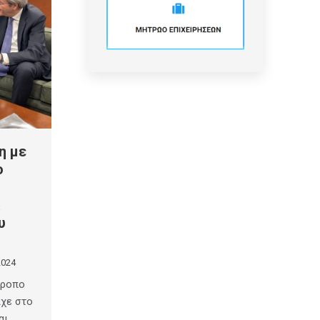
η με
ο
υ
2024
τροπο
ίχε στο
αι