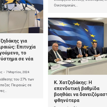
Οικονομικών,…
ζηδάκης για
ραιώς: Επιτυχία
γούμενο, το
σύστημα σε νέα
ις
7 Μαρτίου, 2024
διάθεσης του 27% των
Κ. Χατζηδάκης: H
άπεζας Πειραιώς σε
επενδυτική βαθμίδα
νες…
βοηθάει να δανειζόμασ
φθηνότερα