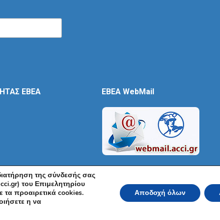
ΤΗΤΑΣ ΕΒΕΑ
EBEA WebMail
 διατήρηση της σύνδεσής σας
cci.gr) του Επιμελητηρίου
 τα προαιρετικά cookies.
Αποδοχή όλων
ικό και Βιομηχανικό Επιμελητήριο Αθηνών 2026 | Ακαδημίας 7, ΤΚ: 10671, Αθή
οιήσετε η να
Όροι Χρήσης
|
Πολιτική Ασφάλειας
|
Πολιτική Απορρήτου
|
Δή
Powered by KNOWLEDGE A.E.