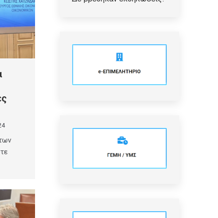
α
ές
24
 των
οτε