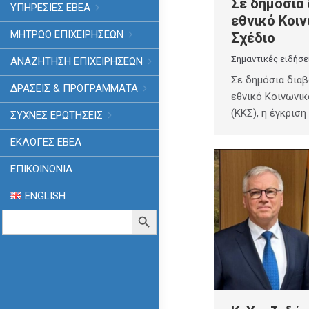
Σε δημόσια
ΥΠΗΡΕΣΙΕΣ ΕΒΕΑ
εθνικό Κοιν
ΜΗΤΡΩΟ ΕΠΙΧΕΙΡΗΣΕΩΝ
Σχέδιο
Σημαντικές ειδήσε
ΑΝΑΖΗΤΗΣΗ ΕΠΙΧΕΙΡΗΣΕΩΝ
Σε δημόσια διαβ
ΔΡΑΣΕΙΣ & ΠΡΟΓΡΑΜΜΑΤΑ
εθνικό Κοινωνικ
(ΚΚΣ), η έγκρισ
ΣΥΧΝΕΣ ΕΡΩΤΗΣΕΙΣ
ΕΚΛΟΓΈΣ ΕΒΕΑ
ΕΠΙΚΟΙΝΩΝΙΑ
ENGLISH
Search
Search Button
for: