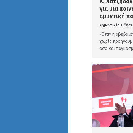
Κ. Χατζηδάκ
για μια κοι
αμυντική πο
Σημαντικές ειδήσε
«Όταν η αβεβαιό
χωρίς προηγούμ
όσο και παγκοσμ