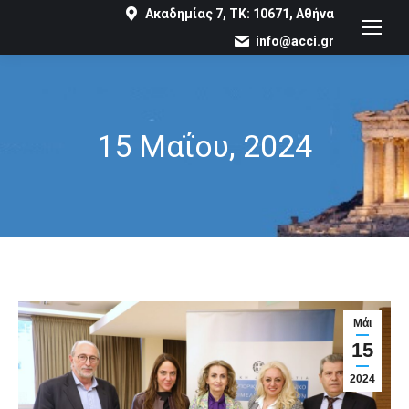
Ακαδημίας 7, ΤΚ: 10671, Αθήνα
info@acci.gr
15 Μαΐου, 2024
You are here:
Μάι
15
2024