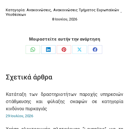
Κατηγορία:
Ανακοινώσεις
,
Ανακοινώσεις Τμήματος Ευρωπαϊκών
Υποθέσεων
8 Ιουνίου, 2026
Μοιραστείτε αυτήν την ανάρτηση
Share
Share
Share
Share
Share
on
on
on
on
on
WhatsApp
LinkedIn
Pinterest
X
Facebook
Σχετικά άρθρα
Κατάταξη των δραστηριοτήτων παροχής υπηρεσιών
στάθμευσης και φύλαξης σκαφών σε κατηγορία
κινδύνου πυρκαγιάς
29 Ιουλίου, 2026