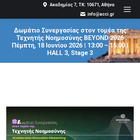
Ακαδημίας 7, ΤΚ: 10671, Αθήνα
info@acci.gr
Δωμάτιο Συνεργασίας στον τομέα της
Τεχνητής Νοημοσύνης BEYOND 2026
Πέμπτη, 18 Ιουνίου 2026 | 13:00 – 15:00 |
HALL 3, Stage 3
You are here: