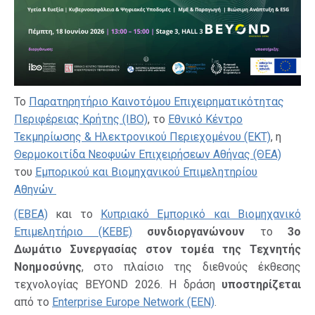
Το
Παρατηρητήριο Καινοτόμου Επιχειρηματικότητας
Περιφέρειας Κρήτης (ΙΒΟ)
, το
Εθνικό Κέντρο
Τεκμηρίωσης & Ηλεκτρονικού Περιεχομένου (ΕΚΤ)
, η
Θερμοκοιτίδα Νεοφυών Επιχειρήσεων Αθήνας (ΘΕΑ)
του
Εμπορικού και Βιομηχανικού Επιμελητηρίου
Αθηνών
(ΕΒΕΑ)
και το
Κυπριακό Εμπορικό και Βιομηχανικό
Επιμελητήριο (ΚΕΒΕ)
συνδιοργανώνουν
το
3ο
Δωμάτιο Συνεργασίας στον τομέα της Τεχνητής
Νοημοσύνης
, στο πλαίσιο της διεθνούς έκθεσης
τεχνολογίας BEYOND 2026. Η δράση
υποστηρίζεται
από το
Enterprise Europe Network (EEN)
.