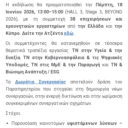
Η εκδήλωση θα πραγματοποιηθεί την
Πέμπτη, 18
Ιουνίου 2026, 13:00–15:00
(HALL 3, Stage 3, BEYOND
2026), με τη συμμετοχή
38 επιχειρήσεων και
ερευνητικών εργαστηρίων
από
την Ελλάδα
και
την
Κύπρο. Δείτε την Ατζέντα
εδώ
.
Οι συμμετέχοντες θα κατανεμηθούν σε τέσσερα
θεματικά τραπέζια εργασίας:
ΤΝ στην Υγεία & την
Ευεξία
,
ΤΝ στην Κυβερνοασφάλεια & τις Ψηφιακές
Υποδομές
,
ΤΝ στις ΜμΕ & την Παραγωγή
και
ΤΝ &
Βιώσιμη Ανάπτυξη / ESG
.
Τα
Δωμάτια Συνεργασίας
αποτελούν δράση του
Παρατηρητηρίου που στοχεύει στη δημιουργία νέων
συνεργασιών, στην ενεργή δικτύωση και στην ωρίμανση
συγκεκριμένων συνεργατικών σχημάτων.
Στόχοι:
Παρουσίαση καινοτόμων
υφιστάμενων λύσεων –