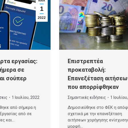
Ιούλ
1
2022
ρτα εργασίας:
Επιστρεπτέα
ήμερα σε
προκαταβολή:
αι σούπερ
Επανεξέταση αιτήσεω
που απορρίφθηκαν
σεις
1 Ιουλίου, 2022
Σημαντικές ειδήσεις
1 Ιουλίου
θηκε από σήμερα η
Δημοσιεύθηκε στο ΦΕΚ η από
Εργασίας από σε
σχετικά με την επανεξέταση
ζες και…
αιτήσεων χορήγησης ενίσχυσης
μορφή…