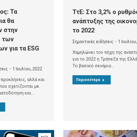
ος: Τα
ΤτΕ: Στο 3,2% ο ρυθμό
ια θα
ανάπτυξης της οικονο
ν στην
το 2022
 των
Σημαντικές ειδήσεις
1 Ιουλίου
ων για τα ESG
Χαμηλώνει τον πήχη της ανάπτ
για το 2022 η Τράπεζα της Ελλ
Το βασικό σενάριο…
σεις
1 Ιουλίου, 2022
ι προκλήσεις, αλλά και
Περισσότερα
που σχετίζονται με
ματοδότηση και…