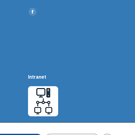
Find us on:
Social
Icon
Intranet