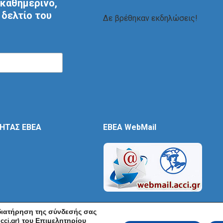
καθημερινό,
δελτίο του
Δε βρέθηκαν εκδηλώσεις!
ΤΗΤΑΣ ΕΒΕΑ
EBEA WebMail
 διατήρηση της σύνδεσής σας
cci.gr) του Επιμελητηρίου