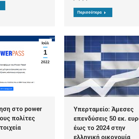
Περισσότερα
Ιούλ
1
2022
τηση στο power
Υπερταμείο: Άμεσες
σους πολίτες
επενδύσεις 50 εκ. ευ
τοιχεία
έως το 2024 στην
ελληνική οικονομία