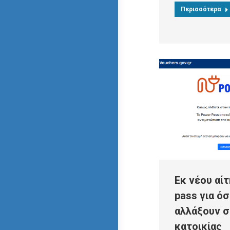
Περισσότερα
Εκ νέου αί
pass για ό
αλλάξουν σ
κατοικίας