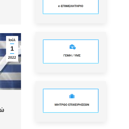
Ιούλ
1
2022
ρώ