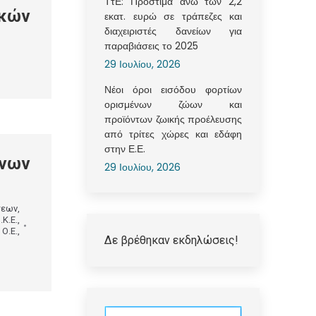
ΤτΕ: Πρόστιμα άνω των 2,2
ικών
εκατ. ευρώ σε τράπεζες και
διαχειριστές δανείων για
παραβιάσεις το 2025
29 Ιουλίου, 2026
Νέοι όροι εισόδου φορτίων
ορισμένων ζώων και
προϊόντων ζωικής προέλευσης
από τρίτες χώρες και εδάφη
στην Ε.Ε.
ενων
29 Ιουλίου, 2026
σεων
,
.Κ.Ε.
,
 Ο.Ε.
,
Δε βρέθηκαν εκδηλώσεις!