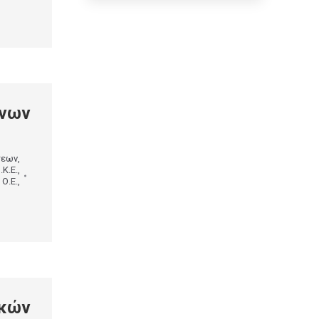
ενων
σεων
,
.Κ.Ε.
,
 Ο.Ε.
,
κών