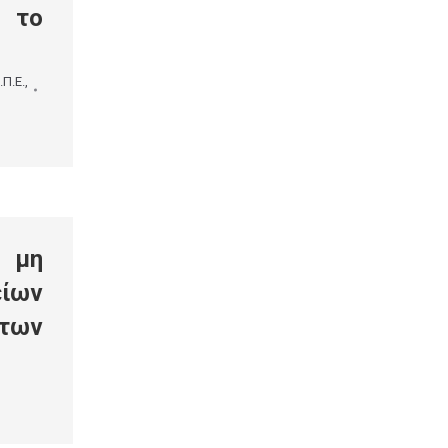
α το
.Π.Ε.
,
 μη
ίων
των