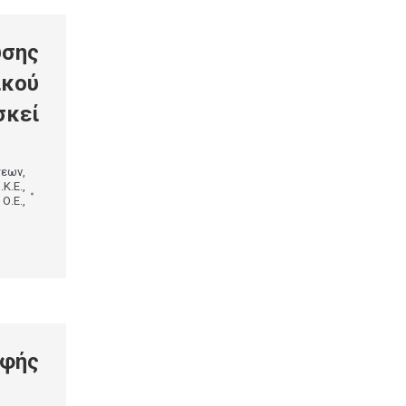
υσης
ικού
σκεί
σεων
,
.Κ.Ε.
,
 Ο.Ε.
,
αφής