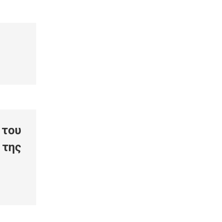
 του
 της