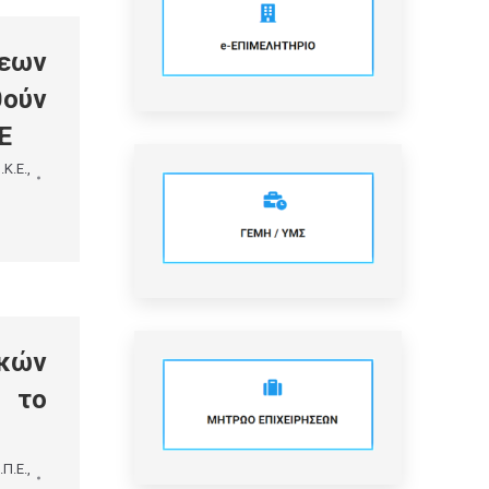
εων
θούν
ΔΕ
.Κ.Ε.
,
κών
α το
.Π.Ε.
,