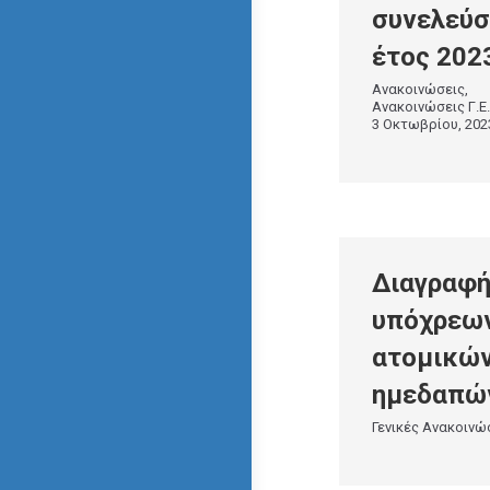
συνελεύ
έτος 202
Ανακοινώσεις
Ανακοινώσεις Γ.Ε.Μ
3 Οκτωβρίου, 202
Διαγραφ
υπόχρεω
ατομικώ
ημεδαπών
Γενικές Ανακοινώ