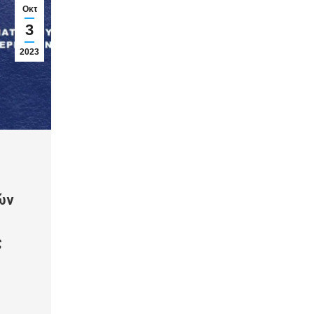
Οκτ
3
2023
ών
ς