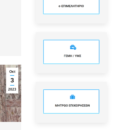
Οκτ
3
2023