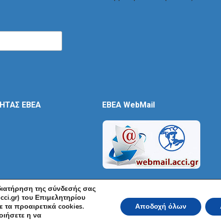
ΤΗΤΑΣ ΕΒΕΑ
EBEA WebMail
 διατήρηση της σύνδεσής σας
cci.gr) του Επιμελητηρίου
 τα προαιρετικά cookies.
Αποδοχή όλων
ικό και Βιομηχανικό Επιμελητήριο Αθηνών 2026 | Ακαδημίας 7, ΤΚ: 10671, Αθή
οιήσετε η να
Όροι Χρήσης
|
Πολιτική Ασφάλειας
|
Πολιτική Απορρήτου
|
Δή