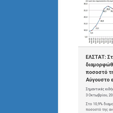
ΕΛΣΤΑΤ: Στ
διαμορφώθ
ποσοστό τη
Αύγουστο 
Σημαντικές ειδή
3 Οκτωβρίου, 2
Στο 10,9% δια
ποσοστό της αν