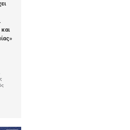
χει
ι
 και
μίας»
ι
ς
ός