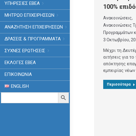
ΥΠΗΡΕΣΙΕΣ ΕΒΕΑ
100% επιδ
ΜΗΤΡΩΟ ΕΠΙΧΕΙΡΗΣΕΩΝ
Ανακοινώσεις
,
Ανακοινώσεις Τ
ΑΝΑΖΗΤΗΣΗ ΕΠΙΧΕΙΡΗΣΕΩΝ
Προγραμμάτων κ
ΔΡΑΣΕΙΣ & ΠΡΟΓΡΑΜΜΑΤΑ
3 Οκτωβρίου, 2
Μέχρι τη Δευτέ
ΣΥΧΝΕΣ ΕΡΩΤΗΣΕΙΣ
αιτήσεις για το
ΕΚΛΟΓΈΣ ΕΒΕΑ
απόκτησης επαγ
εμπειρίας νέων
ΕΠΙΚΟΙΝΩΝΙΑ
Περισσότερα
ENGLISH
Search
Search Button
for: