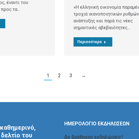
ς, έναντι του
«Η ελληνική οικονομία παραμέν
 προς τα…
τροχιά ικανοποιητικών ρυθμών
ανάπτυξης και παρά τις νέες
σημαντικές αβεβαιότητες…
Περισσότερα
1
2
3
→
ΗΜΕΡΟΛΟΓΙΟ ΕΚΔΗΛΩΣΕΩΝ
καθημερινό,
δελτίο του
Δε βρέθηκαν εκδηλώσεις!