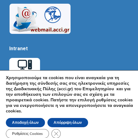
Intranet
Χρησιμοποιούμε τα cookies που είναι αναγκαία για τη
διατήρηση της σύνδεσής σας στις ηλεκτρονικές υπηρεσίες
της Διαδικτυακής Πύλης (acci.gr) του Επιμελητηρίου και για
την αποθήκευση των επιλογών σας σε σχέση με τα
προαιρετικά cookies. Πατήστε την επιλογή ρυθμίσεις cookies
για να ενεργοποιήσετε η να απενεργοποιήσετε τα αναγκαία
cookies.
© Εμπορικό και Βιομηχανικό Επιμελητήριο Αθηνών 2026 |
Ακαδημίας 7, ΤΚ: 10671, Αθήνα, Τηλ: +30 210 3604815, e-mail:
Αποδοχή όλων
Απόρριψη όλων
info@acci.gr
Όροι Χρήσης
|
Πολιτική Ασφάλειας
|
Πολιτική Απορρήτου
|
Δήλωση
Κλείσιμο του Cookie banner για το GDPR
Προσβασιμότητας
Ρυθμίσεις Cookies