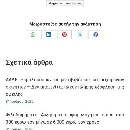
Μνημονίου Συνεργασίας
Μοιραστείτε αυτήν την ανάρτηση
Share
Share
Share
Share
Share
on
on
on
on
on
WhatsApp
LinkedIn
Pinterest
X
Facebook
Σχετικά άρθρα
ΑΑΔΕ: Ξεμπλοκάρουν οι μεταβιβάσεις κατασχεμένων
ακινήτων – Δεν απαιτείται πλέον πλήρης εξόφληση της
οφειλής
31 Ιουλίου, 2026
Φιλοδωρήματα: Αύξηση του αφορολόγητου ορίου από
300 ευρώ τον μήνα σε 6.000 ευρώ τον χρόνο
31 Ιουλίου, 2026