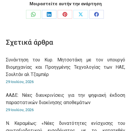
Μοιραστείτε αυτήν την ανάρτηση
Share
Share
Share
Share
Share
on
on
on
on
on
WhatsApp
LinkedIn
Pinterest
X
Facebook
Σχετικά άρθρα
Συνάντηση του Κυρ. Μητσοτάκη με τον υπουργό
Βιομηχανίας και Προηγμένης Τεχνολογίας των ΗΑΕ,
Σουλτάν αλ Τζαμπέρ
29 Ιουλίου, 2026
ΑΑΔΕ: Νέες διευκρινίσεις για την ψηφιακή έκδοση
παραστατικών διακίνησης αποθεμάτων
29 Ιουλίου, 2026
Ν. Κεραμέως: «Νέες δυνατότητες ενίσχυσης του
συνταξιοδοτικού εισοδήματος με το κατατεθέν