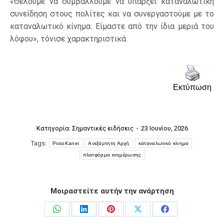
«Θέλουμε να συμβάλλουμε να υπάρξει καταναλωτική
συνείδηση στους πολίτες και να συνεργαστούμε με το
καταναλωτικό κίνημα. Είμαστε από την ίδια μεριά του
λόφου», τόνισε χαρακτηριστικά.
Εκτύπωση
Κατηγορία:
Σημαντικές ειδήσεις
23 Ιουνίου, 2026
Tags:
PosoKanei
Ανεξάρτητη Αρχή
καταναλωτικό κίνημα
πλατφόρμα ενημέρωσης
Μοιραστείτε αυτήν την ανάρτηση
Share
Share
Share
Share
Share