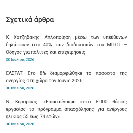
on
on
on
on
on
WhatsApp
LinkedIn
Pinterest
X
Facebook
Σχετικά άρθρα
Κ. Χατζηδάκης: Aπλοποίηση μέσω των υπεύθυνων
δηλώσεων στο 40% των διαδικασιών του ΜΙΤΟΣ –
Οδηγός για πολίτες και επιχειρήσεις
30 Ιουλίου, 2026
ΕΛΣΤΑΤ: Στο 8% διαμορφώθηκε το ποσοστό της
ανεργίας στη χώρα τον Ιούνιο 2026
30 Ιουλίου, 2026
Ν. Κεραμέως: «Επεκτείνουμε κατά 8.000 θέσεις
εργασίας το πρόγραμμα απασχόλησης για ανέργους
ηλικίας 55 έως 74 ετών»
30 Ιουλίου, 2026