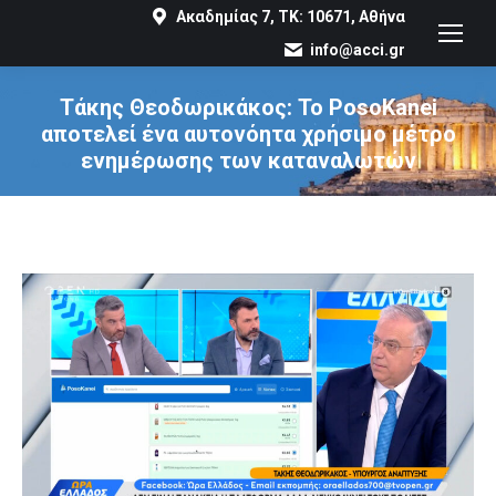
Ακαδημίας 7, ΤΚ: 10671, Αθήνα
info@acci.gr
Τάκης Θεοδωρικάκος: To PosoKanei
αποτελεί ένα αυτονόητα χρήσιμο μέτρο
ενημέρωσης των καταναλωτών
You are here: