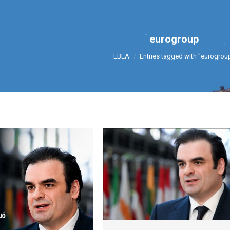
eurogroup
You are here:
ΕΒΕΑ
Entries tagged with "eurogrou