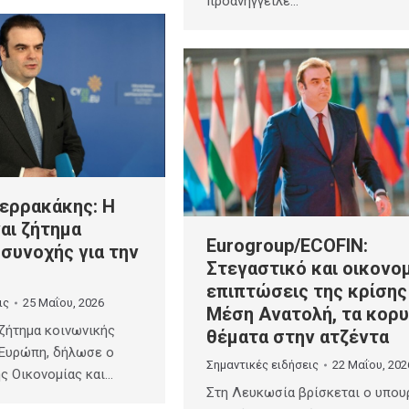
προανήγγειλε…
ιερρακάκης: Η
αι ζήτημα
Eurogroup/ECOFIN:
συνοχής για την
Στεγαστικό και οικονο
επιπτώσεις της κρίσης
ις
25 Μαΐου, 2026
Μέση Ανατολή, τα κορ
 ζήτημα κοινωνικής
θέματα στην ατζέντα
 Ευρώπη, δήλωσε ο
Σημαντικές ειδήσεις
22 Μαΐου, 202
ς Οικονομίας και…
Στη Λευκωσία βρίσκεται ο υπου