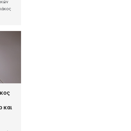
ικών
ριάκος
άκος
p και