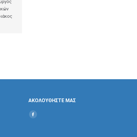
ουργός
ικών
ριάκος
ΑΚΟΛΟΥΘΗΣΤΕ ΜΑΣ
Find us on:
Social
Icon