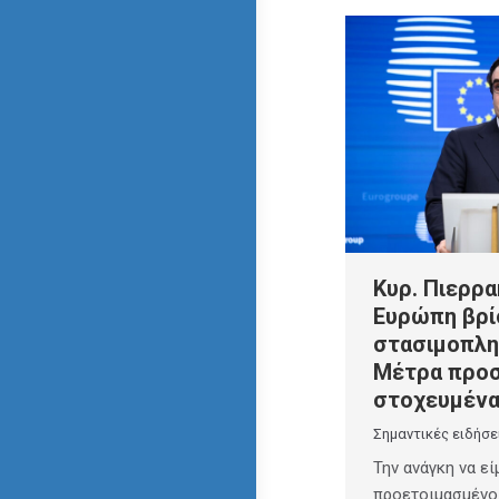
Κυρ. Πιερρα
Ευρώπη βρί
στασιμοπλη
Μέτρα προσ
στοχευμέν
Σημαντικές ειδήσε
Την ανάγκη να ε
προετοιμασμένοι