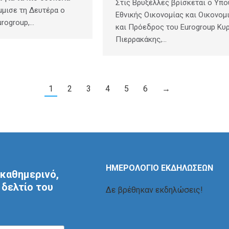
Στις Βρυξέλλες βρίσκεται ο Υπ
μμισε τη Δευτέρα ο
Εθνικής Οικονομίας και Οικονομ
rogroup,…
και Πρόεδρος του Eurogroup Κυ
Πιερρακάκης,…
1
2
3
4
5
6
→
ΗΜΕΡΟΛΟΓΙΟ ΕΚΔΗΛΩΣΕΩΝ
καθημερινό,
δελτίο του
Δε βρέθηκαν εκδηλώσεις!