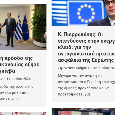
Κ. Πιερρακάκης: Οι
επενδύσεις στην ενέργ
κλειδί για την
ανταγωνιστικότητα και
κή πρόοδο της
ασφάλεια της Ευρώπης
ικονομίας εξήρε
Σημαντικές ειδήσεις
12 Ιουνίου, 20
γκίεβα
Μήνυμα για την ανάγκη να
ις
11 Ιουνίου, 2026
αντιμετωπίσει η Ευρώπη ταυτόχ
όοδο της ελληνικής
τις άμεσες προκλήσεις και να
τον νέο ρόλο που
προετοιμαστεί για…
λέον η χώρα…