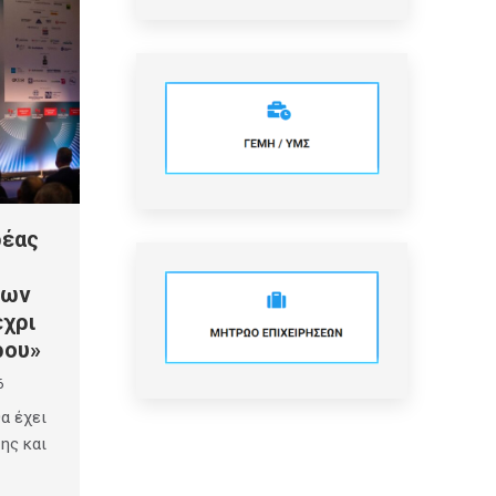
ρέας
των
έχρι
ρου»
6
α έχει
ης και