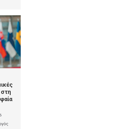
μικές
 στη
υφαία
6
ργός