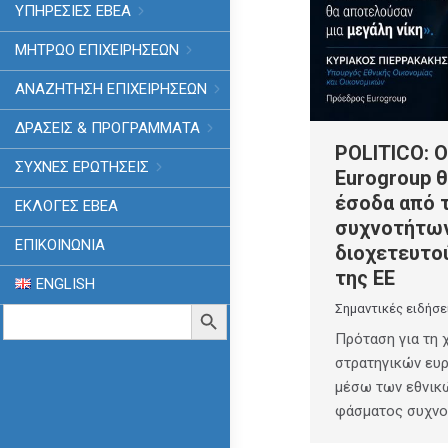
ΥΠΗΡΕΣΙΕΣ ΕΒΕΑ
ΜΗΤΡΩΟ ΕΠΙΧΕΙΡΗΣΕΩΝ
ΑΝΑΖΗΤΗΣΗ ΕΠΙΧΕΙΡΗΣΕΩΝ
ΔΡΑΣΕΙΣ & ΠΡΟΓΡΑΜΜΑΤΑ
POLITICO: 
ΣΥΧΝΕΣ ΕΡΩΤΗΣΕΙΣ
Eurogroup θ
έσοδα από 
ΕΚΛΟΓΈΣ ΕΒΕΑ
συχνοτήτων
ΕΠΙΚΟΙΝΩΝΙΑ
διοχετευτο
της ΕΕ
ENGLISH
Search
Σημαντικές ειδήσε
Search Button
for:
Πρόταση για τη
στρατηγικών ευ
μέσω των εθνικ
φάσματος συχνο