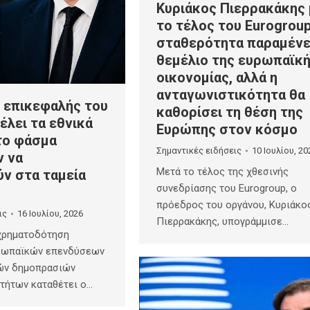
Κυριάκος Πιερρακάκης
το τέλος του Eurogroup
σταθερότητα παραμένε
θεμέλιο της ευρωπαϊκ
οικονομίας, αλλά η
ανταγωνιστικότητα θα
Ο επικεφαλής του
καθορίσει τη θέση της
έλει τα εθνικά
Ευρώπης στον κόσμο
το φάσμα
Σημαντικές ειδήσεις
10 Ιουλίου, 20
 να
Μετά το τέλος της χθεσινής
ύν στα ταμεία
συνεδρίασης του Eurogroup, ο
πρόεδρος του οργάνου, Κυριάκο
ις
16 Ιουλίου, 2026
Πιερρακάκης, υπογράμμισε…
 χρηματοδότηση
ρωπαϊκών επενδύσεων
ών δημοπρασιών
τήτων καταθέτει ο…