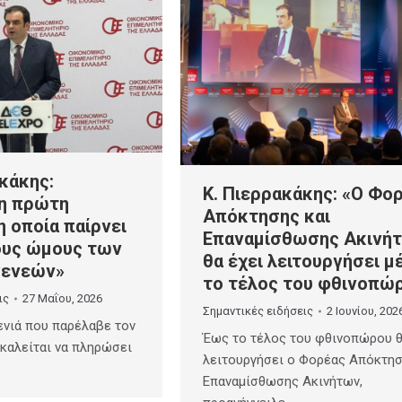
κάκης:
K. Πιερρακάκης: «Ο Φο
 η πρώτη
Απόκτησης και
 οποία παίρνει
Επαναμίσθωσης Ακινή
ους ώμους των
θα έχει λειτουργήσει μ
γενεών»
το τέλος του φθινοπώ
ις
27 Μαΐου, 2026
Σημαντικές ειδήσεις
2 Ιουνίου, 202
ενιά που παρέλαβε τον
Έως το τέλος του φθινοπώρου θ
καλείται να πληρώσει
λειτουργήσει ο Φορέας Απόκτησ
Επαναμίσθωσης Ακινήτων,