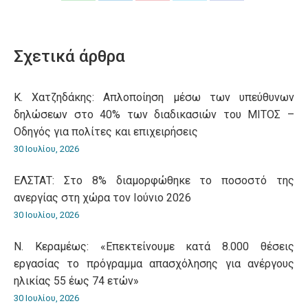
Share
Share
Share
Share
Share
on
on
on
on
on
WhatsApp
LinkedIn
Pinterest
X
Facebook
Σχετικά άρθρα
Κ. Χατζηδάκης: Aπλοποίηση μέσω των υπεύθυνων
δηλώσεων στο 40% των διαδικασιών του ΜΙΤΟΣ –
Οδηγός για πολίτες και επιχειρήσεις
30 Ιουλίου, 2026
ΕΛΣΤΑΤ: Στο 8% διαμορφώθηκε το ποσοστό της
ανεργίας στη χώρα τον Ιούνιο 2026
30 Ιουλίου, 2026
Ν. Κεραμέως: «Επεκτείνουμε κατά 8.000 θέσεις
εργασίας το πρόγραμμα απασχόλησης για ανέργους
ηλικίας 55 έως 74 ετών»
30 Ιουλίου, 2026