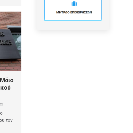
 Μάιο
ικού
22
το
ου τον