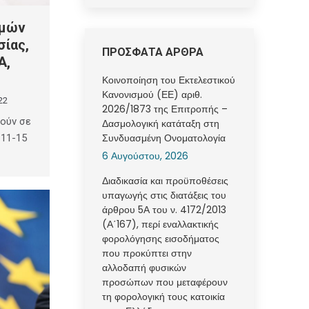
ωμών
σίας,
ΠΡΟΣΦΑΤΑ ΑΡΘΡΑ
Α,
Κοινοποίηση του Εκτελεστικού
Κανονισμού (ΕΕ) αριθ.
22
2026/1873 της Επιτροπής –
θούν σε
Δασμολογική κατάταξη στη
Συνδυασμένη Ονοματολογία
 11-15
6 Αυγούστου, 2026
Διαδικασία και προϋποθέσεις
υπαγωγής στις διατάξεις του
άρθρου 5Α του ν. 4172/2013
(Α΄167), περί εναλλακτικής
φορολόγησης εισοδήματος
που προκύπτει στην
αλλοδαπή φυσικών
προσώπων που μεταφέρουν
τη φορολογική τους κατοικία