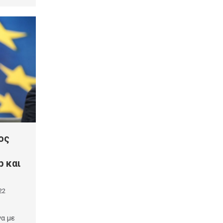
ος
p και
22
α με