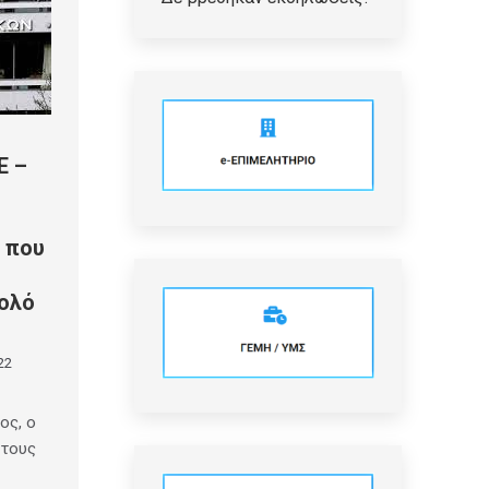
Ε –
 που
νολό
22
ος, ο
στους