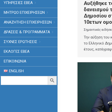
Αυξήθηκε τ
ΥΠΗΡΕΣΙΕΣ ΕΒΕΑ
δανεισμού 
ΜΗΤΡΩΟ ΕΠΙΧΕΙΡΗΣΕΩΝ
Δημοσίου σ
10ετων ομ
ΑΝΑΖΗΤΗΣΗ ΕΠΙΧΕΙΡΗΣΕΩΝ
Σημαντικές ειδήσε
ΔΡΑΣΕΙΣ & ΠΡΟΓΡΑΜΜΑΤΑ
Την αύξηση του 
ΣΥΧΝΕΣ ΕΡΩΤΗΣΕΙΣ
το Ελληνικό Δημ
έτους, κατέγρα
ΕΚΛΟΓΈΣ ΕΒΕΑ
ΕΠΙΚΟΙΝΩΝΙΑ
ENGLISH
Search
Search Button
for: