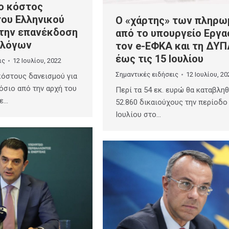
ο κόστος
του Ελληνικού
Ο «χάρτης» των πληρ
την επανέκδοση
από το υπουργείο Εργα
ολόγων
τον e-ΕΦΚΑ και τη ΔΥΠ
έως τις 15 Ιουλίου
ις
12 Ιουλίου, 2022
Σημαντικές ειδήσεις
12 Ιουλίου, 20
κόστους δανεισμού για
όσιο από την αρχή του
Περί τα 54 εκ. ευρώ θα καταβλη
ψε…
52.860 δικαιούχους την περίοδο
Ιουλίου στο…