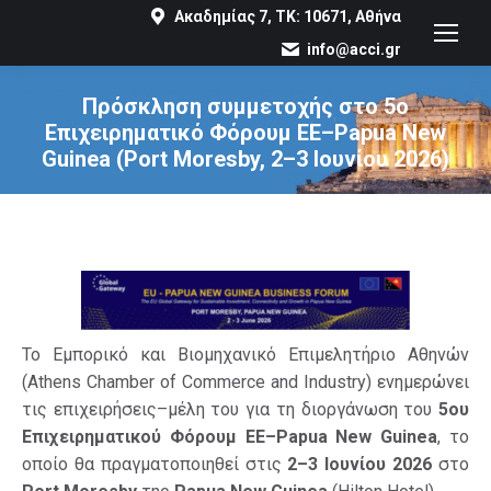
Ακαδημίας 7, ΤΚ: 10671, Αθήνα
info@acci.gr
Πρόσκληση συμμετοχής στο 5ο
Επιχειρηματικό Φόρουμ ΕΕ–Papua New
Guinea (Port Moresby, 2–3 Ιουνίου 2026)
You are here:
Το Εμπορικό και Βιομηχανικό Επιμελητήριο Αθηνών
(Athens Chamber of Commerce and Industry) ενημερώνει
τις επιχειρήσεις–μέλη του για τη διοργάνωση του
5ου
Επιχειρηματικού Φόρουμ ΕΕ–Papua New Guinea
, το
οποίο θα πραγματοποιηθεί στις
2–3 Ιουνίου 2026
στο