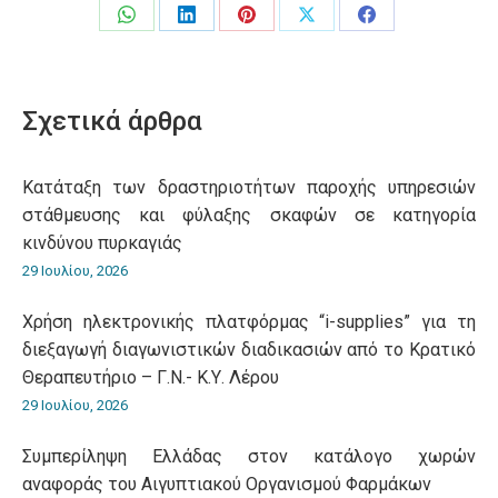
Share
Share
Share
Share
Share
on
on
on
on
on
WhatsApp
LinkedIn
Pinterest
X
Facebook
Σχετικά άρθρα
Κατάταξη των δραστηριοτήτων παροχής υπηρεσιών
στάθμευσης και φύλαξης σκαφών σε κατηγορία
κινδύνου πυρκαγιάς
29 Ιουλίου, 2026
Χρήση ηλεκτρονικής πλατφόρμας “i-supplies” για τη
διεξαγωγή διαγωνιστικών διαδικασιών από το Κρατικό
Θεραπευτήριο – Γ.Ν.- Κ.Υ. Λέρου
29 Ιουλίου, 2026
Συμπερίληψη Ελλάδας στον κατάλογο χωρών
αναφοράς του Αιγυπτιακού Οργανισμού Φαρμάκων