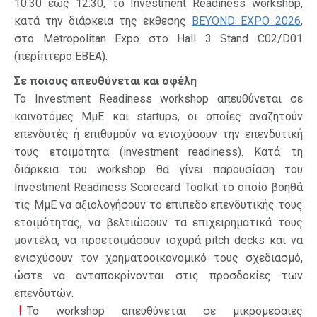
10:30 έως 12:30, το Investment Readiness workshop,
κατά την διάρκεια της έκθεσης
BEYOND EXPO 2026
,
στο Metropolitan Expo στο Hall 3 Stand C02/D01
(περίπτερο ΕΒΕΑ).
Σε ποιους απευθύνεται και οφέλη
Το Investment Readiness workshop απευθύνεται σε
καινοτόμες ΜμΕ και startups, οι οποίες αναζητούν
επενδυτές ή επιθυμούν να ενισχύσουν την επενδυτική
τους ετοιμότητα (investment readiness). Κατά τη
διάρκεια του workshop θα γίνει παρουσίαση του
Investment Readiness Scorecard Toolkit το οποίο βοηθά
τις ΜμΕ να αξιολογήσουν το επίπεδο επενδυτικής τους
ετοιμότητας, να βελτιώσουν τα επιχειρηματικά τους
μοντέλα, να προετοιμάσουν ισχυρά pitch decks και να
ενισχύσουν τον χρηματοοικονομικό τους σχεδιασμό,
ώστε να ανταποκρίνονται στις προσδοκίες των
επενδυτών.
Το workshop απευθύνεται σε μικρομεσαίες