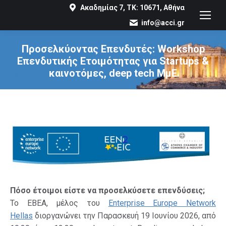
Ακαδημίας 7, ΤΚ: 10671, Αθήνα
info@acci.gr
Προσελκύοντας Επενδυτές: Workshop
Επενδυτικής Ετοιμότητας για Startups &
καινοτόμες, deep tech ΜμΕ
You are here:
Πόσο έτοιμοι είστε να προσελκύσετε επενδύσεις;
Το ΕΒΕΑ, μέλος του
Enterprise Europe Network
Hellas
διοργανώνει την Παρασκευή 19 Ιουνίου 2026, από