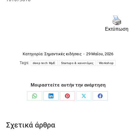
Εκτύπωση
Κατηγορία:
Σημαντικές ειδήσεις
29 Μαΐου, 2026
Tags:
deep tech ΜμΕ
Startups & καινοτόμες
Workshop
Μοιραστείτε αυτήν την ανάρτηση
Share
Share
Share
Share
Share
on
on
on
on
on
WhatsApp
LinkedIn
Pinterest
X
Facebook
Σχετικά άρθρα