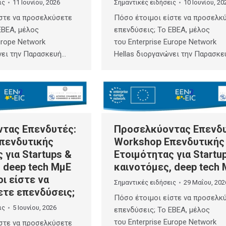
ις
11 Ιουνίου, 2026
Σημαντικές ειδήσεις
10 Ιουνίου, 20
στε να προσελκύσετε
Πόσο έτοιμοι είστε να προσελκ
ΕΒΕΑ, μέλος
επενδύσεις; Το ΕΒΕΑ, μέλος
urope Network
του Enterprise Europe Network
νει την Παρασκευή…
Hellas διοργανώνει την Παρασκε
τας Επενδυτές:
Προσελκύοντας Επενδυ
πενδυτικής
Workshop Επενδυτικής
 για Startups &
Ετοιμότητας για Startu
 deep tech ΜμΕ
καινοτόμες, deep tech
ι είστε να
Σημαντικές ειδήσεις
29 Μαΐου, 202
τε επενδύσεις;
Πόσο έτοιμοι είστε να προσελκ
ις
5 Ιουνίου, 2026
επενδύσεις; Το ΕΒΕΑ, μέλος
του Enterprise Europe Network
στε να προσελκύσετε