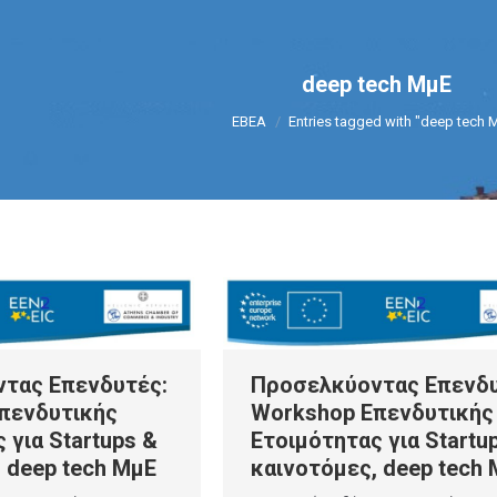
deep tech ΜμΕ
You are here:
ΕΒΕΑ
Entries tagged with "deep tech 
τας Επενδυτές:
Προσελκύοντας Επενδυ
πενδυτικής
Workshop Επενδυτικής
 για Startups &
Ετοιμότητας για Startu
 deep tech ΜμΕ
καινοτόμες, deep tech