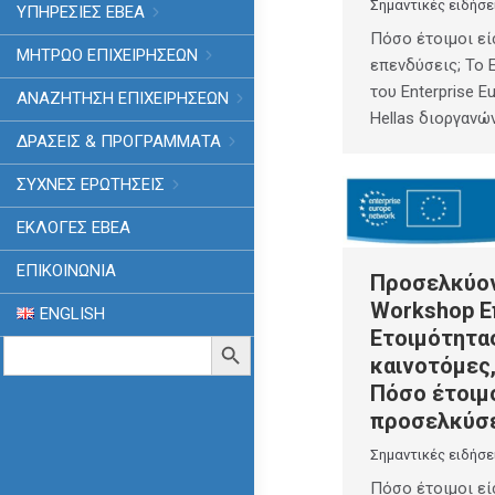
Σημαντικές ειδήσε
ΥΠΗΡΕΣΙΕΣ ΕΒΕΑ
Πόσο έτοιμοι εί
ΜΗΤΡΩΟ ΕΠΙΧΕΙΡΗΣΕΩΝ
επενδύσεις; Το 
του Enterprise E
ΑΝΑΖΗΤΗΣΗ ΕΠΙΧΕΙΡΗΣΕΩΝ
Hellas διοργανώ
ΔΡΑΣΕΙΣ & ΠΡΟΓΡΑΜΜΑΤΑ
ΣΥΧΝΕΣ ΕΡΩΤΗΣΕΙΣ
ΕΚΛΟΓΈΣ ΕΒΕΑ
ΕΠΙΚΟΙΝΩΝΙΑ
Προσελκύον
Workshop Ε
ENGLISH
Ετοιμότητας
Search
Search Button
for:
καινοτόμες,
Πόσο έτοιμο
προσελκύσε
Σημαντικές ειδήσε
Πόσο έτοιμοι εί