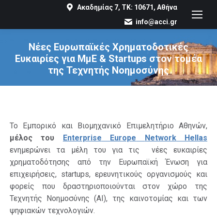
Ακαδημίας 7, ΤΚ: 10671, Αθήνα
info@acci.gr
Νέες Ευρωπαϊκές Χρηματοδοτικές
Ευκαιρίες για ΜμΕ & Startups στον τομέα
της Τεχνητής Νοημοσύνης
You are here:
Το Εμπορικό και Βιομηχανικό Επιμελητήριο Αθηνών,
μέλος του
Enterprise
Europe
Network
Hellas
ενημερώνει τα μέλη του για τις νέες ευκαιρίες
χρηματοδότησης από την Ευρωπαϊκή Ένωση για
επιχειρήσεις, startups, ερευνητικούς οργανισμούς και
φορείς που δραστηριοποιούνται στον χώρο της
Τεχνητής Νοημοσύνης (AI), της καινοτομίας και των
ψηφιακών τεχνολογιών.