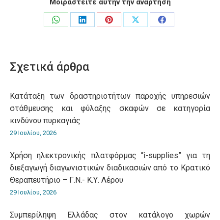
Μοιραστείτε αυτήν την ανάρτηση
Share
Share
Share
Share
Share
on
on
on
on
on
WhatsApp
LinkedIn
Pinterest
X
Facebook
Σχετικά άρθρα
Κατάταξη των δραστηριοτήτων παροχής υπηρεσιών
στάθμευσης και φύλαξης σκαφών σε κατηγορία
κινδύνου πυρκαγιάς
29 Ιουλίου, 2026
Χρήση ηλεκτρονικής πλατφόρμας “i-supplies” για τη
διεξαγωγή διαγωνιστικών διαδικασιών από το Κρατικό
Θεραπευτήριο – Γ.Ν.- Κ.Υ. Λέρου
29 Ιουλίου, 2026
Συμπερίληψη Ελλάδας στον κατάλογο χωρών