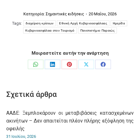
Κατηγορία:
Σημαντικές ειδήσεις
20 Μαΐου, 2026
Tags:
διαχείριση κρίσεων
Εθνική Αρχή Κυβερνοασφάλειας
Ημερίδα
Κυβερνοασφάλεια στον Τουρισμό
Πανεπιστήμιο Πειραιώς
Μοιραστείτε αυτήν την ανάρτηση
Share
Share
Share
Share
Share
on
on
on
on
on
WhatsApp
LinkedIn
Pinterest
X
Facebook
Σχετικά άρθρα
ΑΑΔΕ: Ξεμπλοκάρουν οι μεταβιβάσεις κατασχεμένων
ακινήτων – Δεν απαιτείται πλέον πλήρης εξόφληση της
οφειλής
31 Ιουλίου, 2026