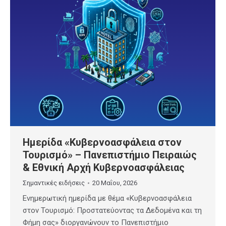
Ημερίδα «Κυβερνοασφάλεια στον
Τουρισμό» – Πανεπιστήμιο Πειραιώς
& Εθνική Αρχή Κυβερνοασφάλειας
Σημαντικές ειδήσεις
20 Μαΐου, 2026
Ενημερωτική ημερίδα με θέμα «Κυβερνοασφάλεια
στον Τουρισμό: Προστατεύοντας τα Δεδομένα και τη
Φήμη σας» διοργανώνουν το Πανεπιστήμιο