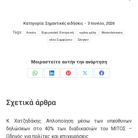
Κατηγορία:
Σημαντικές ειδήσεις
3 Ιουνίου, 2026
Tags:
‘Ασυλο
Ευρωπαϊκή Επιτροπή
κράτη-μέλη
Μετανάστευση
νέου Συμφώνου
Σένγκεν
Μοιραστείτε αυτήν την ανάρτηση
Share
Share
Share
Share
Share
on
on
on
on
on
WhatsApp
LinkedIn
Pinterest
X
Facebook
Σχετικά άρθρα
Κ. Χατζηδάκης: Aπλοποίηση μέσω των υπεύθυνων
δηλώσεων στο 40% των διαδικασιών του ΜΙΤΟΣ –
Οδηγός για πολίτες και επιχειρήσεις