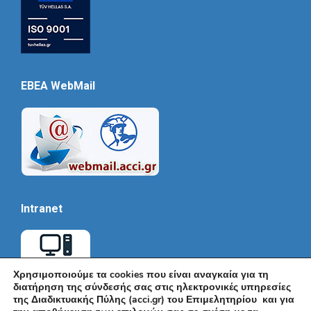
EBEA WebMail
Intranet
Χρησιμοποιούμε τα cookies που είναι αναγκαία για τη
διατήρηση της σύνδεσής σας στις ηλεκτρονικές υπηρεσίες
της Διαδικτυακής Πύλης (acci.gr) του Επιμελητηρίου και για