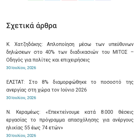
on
on
on
on
on
WhatsApp
LinkedIn
Pinterest
X
Facebook
Σχετικά άρθρα
Κ. Χατζηδάκης: Aπλοποίηση μέσω των υπεύθυνων
δηλώσεων στο 40% των διαδικασιών του ΜΙΤΟΣ –
Οδηγός για πολίτες και επιχειρήσεις
30 Ιουλίου, 2026
ΕΛΣΤΑΤ: Στο 8% διαμορφώθηκε το ποσοστό της
ανεργίας στη χώρα τον Ιούνιο 2026
30 Ιουλίου, 2026
Ν. Κεραμέως: «Επεκτείνουμε κατά 8.000 θέσεις
εργασίας το πρόγραμμα απασχόλησης για ανέργους
ηλικίας 55 έως 74 ετών»
30 Ιουλίου, 2026