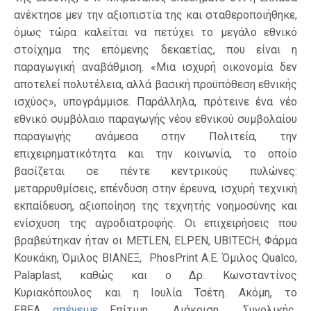
ανέκτησε μεν την αξιοπιστία της και σταθεροποιήθηκε,
όμως τώρα καλείται να πετύχει το μεγάλο εθνικό
στοίχημα της επόμενης δεκαετίας, που είναι η
παραγωγική αναβάθμιση. «Μια ισχυρή οικονομία δεν
αποτελεί πολυτέλεια, αλλά βασική προϋπόθεση εθνικής
ισχύος», υπογράμμισε. Παράλληλα, πρότεινε ένα νέο
εθνικό συμβόλαιο παραγωγής νέου εθνικού συμβολαίου
παραγωγής ανάμεσα στην Πολιτεία, την
επιχειρηματικότητα και την κοινωνία, το οποίο
βασίζεται σε πέντε κεντρικούς πυλώνες:
μεταρρυθμίσεις, επένδυση στην έρευνα, ισχυρή τεχνική
εκπαίδευση, αξιοποίηση της τεχνητής νοημοσύνης και
ενίσχυση της αγροδιατροφής. Οι επιχειρήσεις που
βραβεύτηκαν ήταν οι METLEN, ELPEN, UBITECH, Φάρμα
Κουκάκη, Όμιλος ΒΙΑΝΕΞ, PhosPrint Α.Ε. Όμιλος Qualco,
Palaplast, καθώς και ο Δρ. Κωνσταντίνος
Κυριακόπουλος και η Ιουλία Τσέτη. Ακόμη, το
ΕΒΕΑ
απένειμε
Επίτιμη Διάκριση Συνολικής