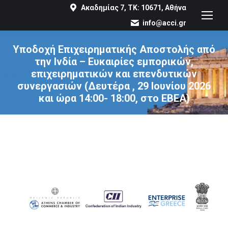
Ακαδημίας 7, ΤΚ: 10671, Αθήνα
info@acci.gr
Υποδοχή Επιχειρηματικής Αποστολής από
την Ινδία – Ευκαιρίες εμπορικών,
επιχειρηματικών και επενδυτικών
συνεργασιών (Δευτέρα , 29 Ιουνίου 2026
και ώρα 14:00- 18:00, στο ΕΒΕΑ)
You are here: