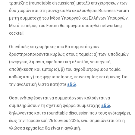
τραπέζης (roundtable discussions) μεταξύ επιχειρήσεων των
δύο χωρών και στη συνέχεια θα ακολουθήσει Business Forum
με τη συμμετοχή του Ινδού Υπουργού και Ελλήνων Υπουργών.
Μετά το πέρας του Forum θα πραγματοποιηθεί networking
cocktail.
Οι ινδικές επιχειρήσεις που θα συμμετάσχουν
δραστηριοποιούνται κυρίως στους τομείς: α) των υποδομών
(ενέργεια, λιμάνια, εφοδιαστική αλυσίδα, ναυπηγική,
αποθήκευση και εμπόριο), β) του αγροδιατροφικού τομέα
καθώς και γ) της ψηφιοποίησης, καινοτομίας και άμυνας. Για
την αναλυτική λίστα πατήστε
εδώ
.
Όσοι ενδιαφέρονται να συμμετάσχουν καλούνται να
συμπληρώσουν τη σχετική φόρμα συμμετοχής
εδώ
,
δηλώνοντας και το roundtable discussion που τους ενδιαφέρει,
έως την Παρασκευή 26 Ιουνίου 2026, ενώ σημειώνεται ότι η
γλώσσα εργασίας θα είναι η αγγλική.