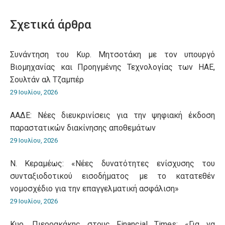
WhatsApp
LinkedIn
Pinterest
X
Facebook
Σχετικά άρθρα
Συνάντηση του Κυρ. Μητσοτάκη με τον υπουργό
Βιομηχανίας και Προηγμένης Τεχνολογίας των ΗΑΕ,
Σουλτάν αλ Τζαμπέρ
29 Ιουλίου, 2026
ΑΑΔΕ: Νέες διευκρινίσεις για την ψηφιακή έκδοση
παραστατικών διακίνησης αποθεμάτων
29 Ιουλίου, 2026
Ν. Κεραμέως: «Νέες δυνατότητες ενίσχυσης του
συνταξιοδοτικού εισοδήματος με το κατατεθέν
νομοσχέδιο για την επαγγελματική ασφάλιση»
29 Ιουλίου, 2026
Κυρ. Πιερρακάκης στους Financial Times: «Για να