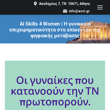
Ακαδημίας 7, ΤΚ: 10671, Αθήνα
info@acci.gr
AI Skills 4 Women | Η γυναικεία
επιχειρηματικότητα στο επίκεντρο της
ψηφιακής μετάβασης
You are here: