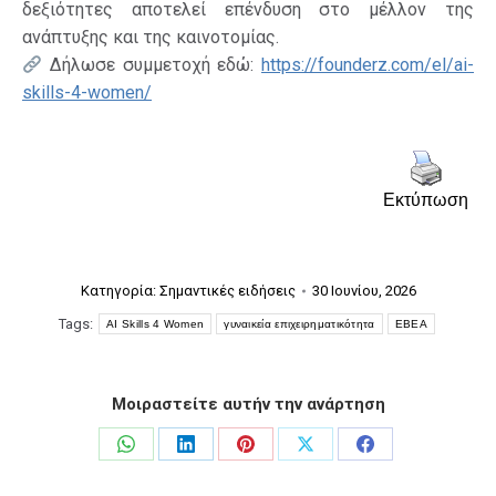
δεξιότητες αποτελεί επένδυση στο μέλλον της
ανάπτυξης και της καινοτομίας.
Δήλωσε συμμετοχή εδώ:
https://founderz.com/el/ai-
skills-4-women/
Εκτύπωση
Κατηγορία:
Σημαντικές ειδήσεις
30 Ιουνίου, 2026
Tags:
AI Skills 4 Women
γυναικεία επιχειρηματικότητα
ΕΒΕΑ
Μοιραστείτε αυτήν την ανάρτηση
Share
Share
Share
Share
Share
on
on
on
on
on