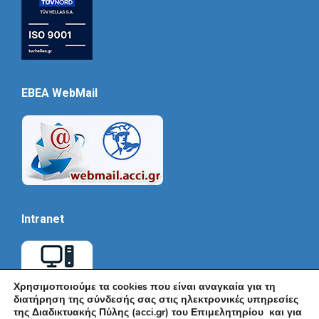
EBEA WebMail
Intranet
Χρησιμοποιούμε τα cookies που είναι αναγκαία για τη
διατήρηση της σύνδεσής σας στις ηλεκτρονικές υπηρεσίες
της Διαδικτυακής Πύλης (acci.gr) του Επιμελητηρίου και για