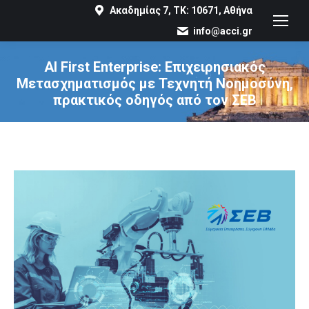
Ακαδημίας 7, ΤΚ: 10671, Αθήνα
info@acci.gr
AI First Enterprise: Επιχειρησιακός
Μετασχηματισμός με Τεχνητή Νοημοσύνη,
πρακτικός οδηγός από τον ΣΕΒ
You are here: