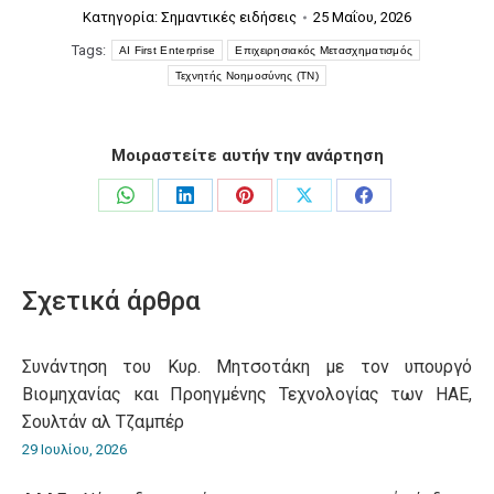
Κατηγορία:
Σημαντικές ειδήσεις
25 Μαΐου, 2026
Tags:
AI First Enterprise
Επιχειρησιακός Μετασχηματισμός
Τεχνητής Νοημοσύνης (ΤΝ)
Μοιραστείτε αυτήν την ανάρτηση
Share
Share
Share
Share
Share
on
on
on
on
on
WhatsApp
LinkedIn
Pinterest
X
Facebook
Σχετικά άρθρα
Συνάντηση του Κυρ. Μητσοτάκη με τον υπουργό
Βιομηχανίας και Προηγμένης Τεχνολογίας των ΗΑΕ,
Σουλτάν αλ Τζαμπέρ
29 Ιουλίου, 2026