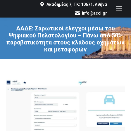
Ακαδημίας 7, ΤΚ: 10671, Αθήνα
info@acci.gr
ΑΑΔΕ: Σαρωτικοί έλεγχοι μέσω του
Ψηφιακού Πελατολογίου – Πάνω από 50%
παραβατικότητα στους κλάδους οχημάτων
και μεταφορών
You are here: