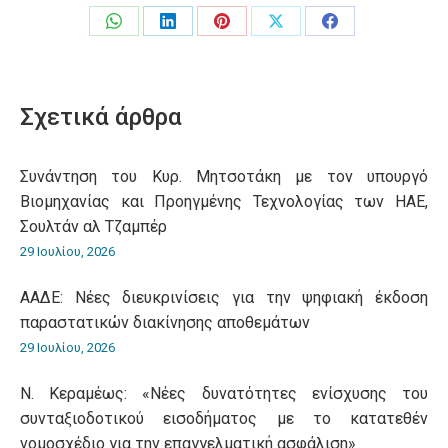
Share
Share
Share
Share
Share
on
on
on
on
on
WhatsApp
LinkedIn
Pinterest
X
Facebook
Σχετικά άρθρα
Συνάντηση του Κυρ. Μητσοτάκη με τον υπουργό
Βιομηχανίας και Προηγμένης Τεχνολογίας των ΗΑΕ,
Σουλτάν αλ Τζαμπέρ
29 Ιουλίου, 2026
ΑΑΔΕ: Νέες διευκρινίσεις για την ψηφιακή έκδοση
παραστατικών διακίνησης αποθεμάτων
29 Ιουλίου, 2026
Ν. Κεραμέως: «Νέες δυνατότητες ενίσχυσης του
συνταξιοδοτικού εισοδήματος με το κατατεθέν
νομοσχέδιο για την επαγγελματική ασφάλιση»