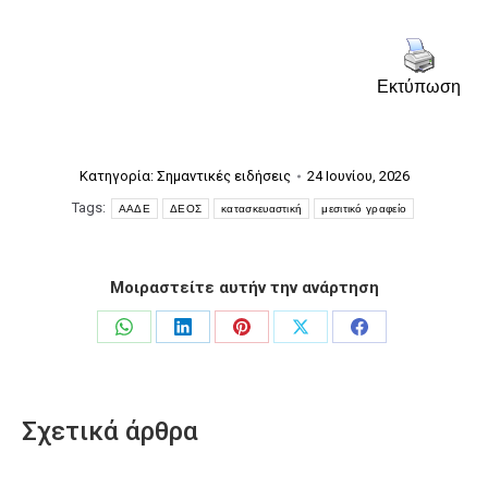
Εκτύπωση
Κατηγορία:
Σημαντικές ειδήσεις
24 Ιουνίου, 2026
Tags:
ΑΑΔΕ
ΔΕΟΣ
κατασκευαστική
μεσιτικό γραφείο
Μοιραστείτε αυτήν την ανάρτηση
Share
Share
Share
Share
Share
on
on
on
on
on
WhatsApp
LinkedIn
Pinterest
X
Facebook
Σχετικά άρθρα