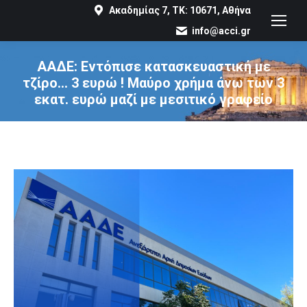
Ακαδημίας 7, ΤΚ: 10671, Αθήνα
info@acci.gr
ΑΑΔΕ: Εντόπισε κατασκευαστική με
τζίρο… 3 ευρώ ! Μαύρο χρήμα άνω των 3
εκατ. ευρώ μαζί με μεσιτικό γραφείο
You are here: