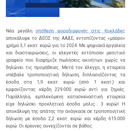
Νέα μεγάλη
υπόθεση φοροδιαφυγής στις Κυκλάδες
αποκάλυψε το ΔΕΟΣ της ΑΑΔΕ, εντοπίζοντας «μαύρο»
χρήμα 3,1 εκατ. ευρώ για το 2024. Με ψηφιακά εργαλεία
και διασταυρώσεις, οι ελεγκτές εντόπισαν μεσιτικό
γραφείο που διαφήμιζε πωλήσεις ακινήτων χωρίς να
δηλώνει τις προμήθειες. Μετά τον έλεγχο, η εταιρεία
υπέβαλε τροποποιητική δήλωση, διπλασιάζοντας τα
έσοδα στα 1,9 εκατ. ευρώ (από 1 εκατ.) και
εμφανίζοντας κέρδη 229.000 ευρώ αντί για ζημιές.
Παράλληλα, εμπλεκόμενη κατασκευαστική εταιρεία
είχε δηλώσει προκλητικά έσοδα μόλις… 3 ευρώ! Η
αποκάλυψη της απάτης την ανάγκασε σε τροποποιητική
δήλωση με έσοδα 2,2 εκατ. ευρώ και κέρδη 615.000
ευρώ. Οι έρευνες συνεχίζονται σε βάθος.