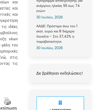
πρόγραμμα απασχόλησης για
αίων και
ανέργους ηλικίας 55 έως 74
ατίες και
ετών»
οτικές και
30 Ιουλίου, 2026
υγκρότηση
ΑΑΔΕ: Πρόστιμα άνω του 1
 τις ιδέες
εκατ. ευρώ και 8 διήμερα
συμβούλους
λουκέτα – Στο 37,42% η
τυξη νέων
παραβατικότητα
-μέλη του
30 Ιουλίου, 2026
εμπορικές
Ενώ, στις
οντας τις
Δε βρέθηκαν εκδηλώσεις!
Εκτύπωση