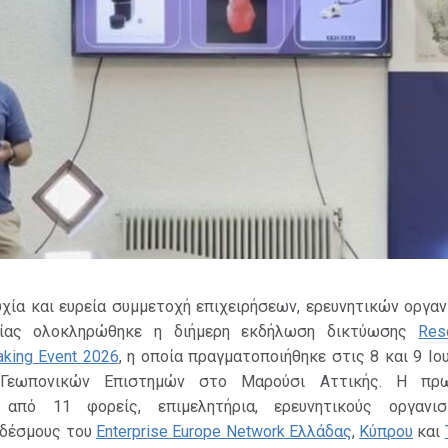
υχία και ευρεία συμμετοχή επιχειρήσεων, ερευνητικών οργα
μίας ολοκληρώθηκε η διήμερη εκδήλωση δικτύωσης
Res
aking Event 2026
, η οποία πραγματοποιήθηκε στις 8 και 9 Ιο
 Γεωπονικών Επιστημών στο Μαρούσι Αττικής. Η πρω
 από 11 φορείς, επιμελητήρια, ερευνητικούς οργανι
νδέσμους του
Enterprise Europe Network Ελλάδας
,
Κύπρου
και