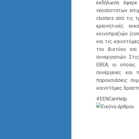
εκδήλωση έφερε
νεοσύστατων επιχ
clusters από τις 
ερευνητικές ευκ
κοινοπραξιών (con
και τις καινοτόμε
του Δικτύου και
συνεργασιών. Στι
ΕΒΕΑ, οι οποίες 
συνέργειες και 
παρουσιάσεις συμ
καινοτόμες δραστη
#EENCanHelp