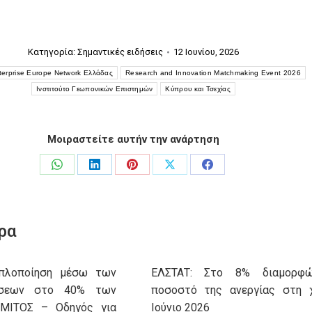
Κατηγορία:
Σημαντικές ειδήσεις
12 Ιουνίου, 2026
terprise Europe Network Ελλάδας
Research and Innovation Matchmaking Event 2026
Ινστιτούτο Γεωπονικών Επιστημών
Κύπρου και Τσεχίας
Μοιραστείτε αυτήν την ανάρτηση
Share
Share
Share
Share
Share
on
on
on
on
on
WhatsApp
LinkedIn
Pinterest
X
Facebook
ρα
Aπλοποίηση μέσω των
ΕΛΣΤΑΤ: Στο 8% διαμορφ
ώσεων στο 40% των
ποσοστό της ανεργίας στη 
 ΜΙΤΟΣ – Οδηγός για
Ιούνιο 2026