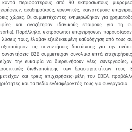
 κοντά περισσότερους από 90 εκπροσώπους μικρομεσ
ειρήσεων, ακαδημαϊκούς, ερευνητές, καινοτόμους επιχειρημ
τρεις χώρες. Οι συμμετέχοντες ενημερώθηκαν για χρηματοδ
αιρίες και αναζήτησαν ιδανικούς εταίρους για τη σ
sortia). Παράλληλα, εκπρόσωποι επιχειρήσεων παρουσίασαν
ς λύσεις τους, έλαβαν εξειδικευμένη καθοδήγηση από τους 
 αξιοποίησαν τις συναντήσεις δικτύωσης για την ανάπ
ς συναντήσεις B2B συμμετείχαν συνολικά επτά επιχειρήσεις
είχαν την ευκαιρία να διερευνήσουν νέες συνεργασίες, 
προοπτικές διεθνοποίησης των δραστηριοτήτων τους. 
μετείχαν και τρεις επιχειρήσεις-μέλη του ΕΒΕΑ, προβάλλ
ριότητες και τα πεδία ενδιαφέροντός τους για συνεργασία.