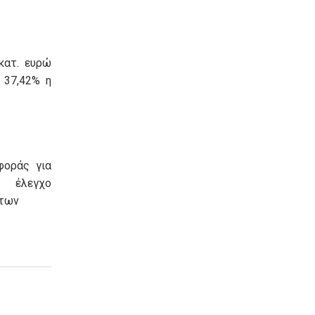
κατ. ευρώ
 37,42% η
φοράς για
λεγχο
των