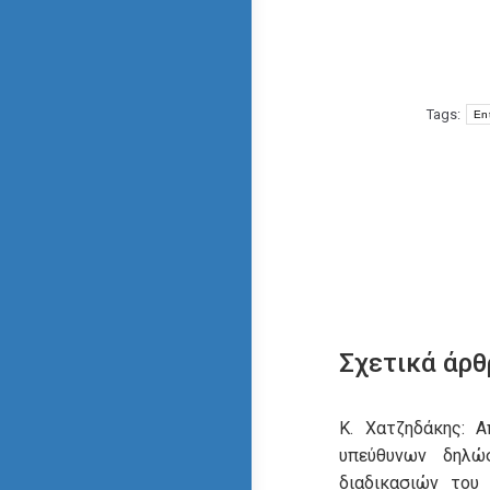
Tags:
En
Σχετικά άρθ
Κ. Χατζηδάκης: 
υπεύθυνων δηλ
διαδικασιών του