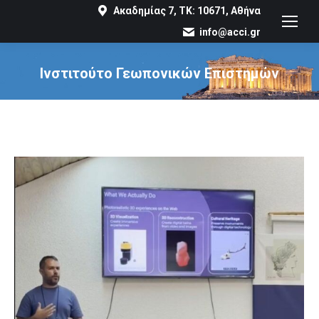
Ακαδημίας 7, ΤΚ: 10671, Αθήνα
info@acci.gr
Ινστιτούτο Γεωπονικών Επιστημών
You are here: