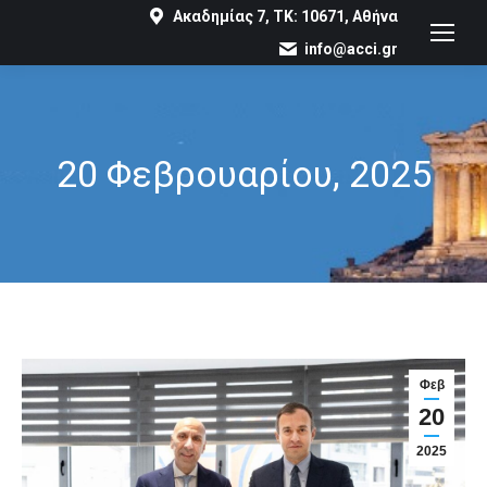
Ακαδημίας 7, ΤΚ: 10671, Αθήνα
info@acci.gr
20 Φεβρουαρίου, 2025
You are here:
Φεβ
20
2025