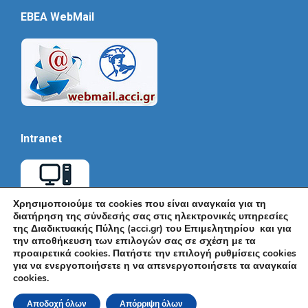
EBEA WebMail
Intranet
Χρησιμοποιούμε τα cookies που είναι αναγκαία για τη
διατήρηση της σύνδεσής σας στις ηλεκτρονικές υπηρεσίες
της Διαδικτυακής Πύλης (acci.gr) του Επιμελητηρίου και για
την αποθήκευση των επιλογών σας σε σχέση με τα
προαιρετικά cookies. Πατήστε την επιλογή ρυθμίσεις cookies
για να ενεργοποιήσετε η να απενεργοποιήσετε τα αναγκαία
cookies.
© Εμπορικό και Βιομηχανικό Επιμελητήριο Αθηνών 2026 |
Ακαδημίας 7, ΤΚ: 10671, Αθήνα, Τηλ: +30 210 3604815, e-mail:
Αποδοχή όλων
Απόρριψη όλων
info@acci.gr