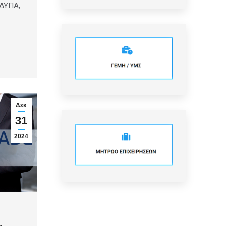
 ΔΥΠΑ,
Δεκ
31
2024