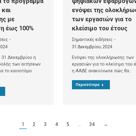
ια το πρόγραμμα
ψηφιακών εφαρμογώ
 και
ενόψει της ολοκλήρω
ης με
των εργασιών για το
ση έως 100%
κλείσιμο του έτους
σεις
Σημαντικές ειδήσεις
2024
31 Δεκεμβρίου, 2024
, 31 Δεκεμβρίου η
Ενόψει της ολοκλήρωσης των
βολής των αιτήσεων
εργασιών για το κλείσιμο του 
ια το καινοτόμο
η ΑΑΔΕ ανακοίνωσε πώς θα…
…
Περισσότερα
1
2
3
4
5
…
34
→