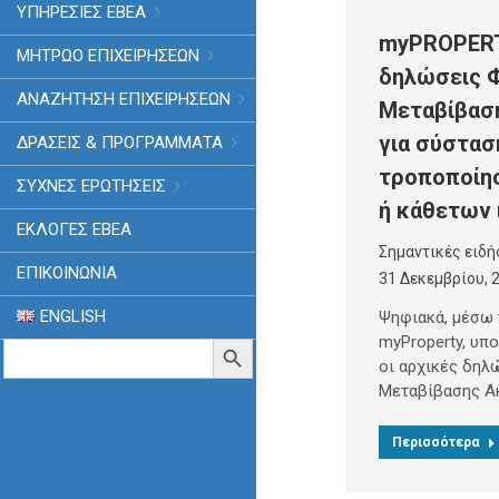
ΥΠΗΡΕΣΙΕΣ ΕΒΕΑ
myPROPERT
ΜΗΤΡΩΟ ΕΠΙΧΕΙΡΗΣΕΩΝ
δηλώσεις 
ΑΝΑΖΗΤΗΣΗ ΕΠΙΧΕΙΡΗΣΕΩΝ
Μεταβίβασ
για σύστασ
ΔΡΑΣΕΙΣ & ΠΡΟΓΡΑΜΜΑΤΑ
τροποποίη
ΣΥΧΝΕΣ ΕΡΩΤΗΣΕΙΣ
ή κάθετων 
ΕΚΛΟΓΈΣ ΕΒΕΑ
Σημαντικές ειδή
ΕΠΙΚΟΙΝΩΝΙΑ
31 Δεκεμβρίου, 
ENGLISH
Ψηφιακά, μέσω
myProperty, υπ
Search
Search Button
for:
οι αρχικές δηλ
Μεταβίβασης Α
Περισσότερα