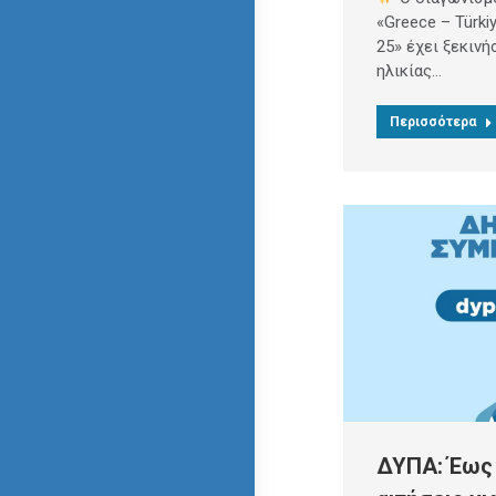
«Greece – Türki
25» έχει ξεκινή
ηλικίας…
Περισσότερα
ΔΥΠΑ: Έως 