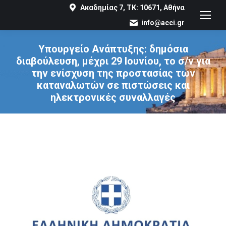
Ακαδημίας 7, ΤΚ: 10671, Αθήνα
info@acci.gr
Υπουργείο Ανάπτυξης: δημόσια
διαβούλευση, μέχρι 29 Ιουνίου, το σ/ν για
την ενίσχυση της προστασίας των
καταναλωτών σε πιστώσεις και
ηλεκτρονικές συναλλαγές
You are here: