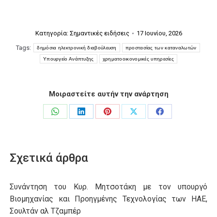
Κατηγορία:
Σημαντικές ειδήσεις
17 Ιουνίου, 2026
Tags:
δημόσια ηλεκτρονική διαβούλευση
προστασίας των καταναλωτών
Υπουργείο Ανάπτυξης
χρηματοοικονομικές υπηρεσίες
Μοιραστείτε αυτήν την ανάρτηση
Share
Share
Share
Share
Share
on
on
on
on
on
WhatsApp
LinkedIn
Pinterest
X
Facebook
Σχετικά άρθρα
Συνάντηση του Κυρ. Μητσοτάκη με τον υπουργό
Βιομηχανίας και Προηγμένης Τεχνολογίας των ΗΑΕ,
Σουλτάν αλ Τζαμπέρ